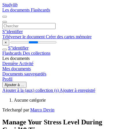
Study
lib
Les documents
Flashcards
S''identifier
Téléverser le document
Créer des cartes mémoire
×
S''identifier
Flashcards
Des collections
Les documents
Dernière Activité
Mes documents
Documents sauvegardés
Profil
Ajouter à ...
Ajouter à la (aux) collection (s)
Ajouter à enregistré
Aucune catégorie
Telechargé par
Marco Devin
Manage Your Stress Level During