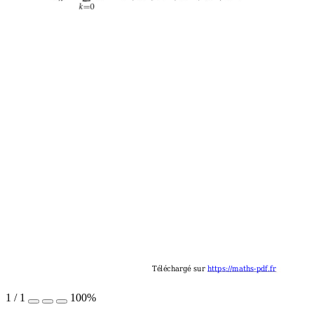
Téléchargé sur 
https://maths-pdf.fr
1
/
1
100%