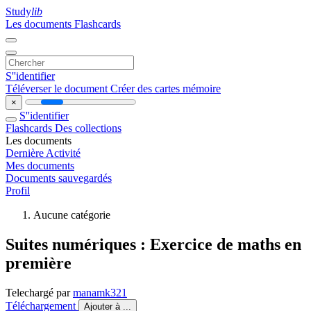
Study
lib
Les documents
Flashcards
S''identifier
Téléverser le document
Créer des cartes mémoire
×
S''identifier
Flashcards
Des collections
Les documents
Dernière Activité
Mes documents
Documents sauvegardés
Profil
Aucune catégorie
Suites numériques : Exercice de maths en
première
Telechargé par
manamk321
Téléchargement
Ajouter à ...