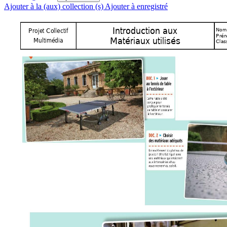
Ajouter à la (aux) collection (s)
Ajouter à enregistré
Introduction aux  
Projet Collectif 
Nom
Prén
Matériaux utilisés
Multimédia
Clas