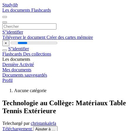
Study
lib
Les documents
Flashcards
S''identifier
Téléverser le document
Créer des cartes mémoire
×
S''identifier
Flashcards
Des collections
Les documents
Dernière Activité
Mes documents
Documents sauvegardés
Profil
Aucune catégorie
Technologie au Collège: Matériaux Table
Tennis Extérieure
Telechargé par
christankalefa
Téléchargement
Ajouter à ...