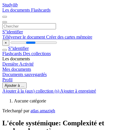
Study
lib
Les documents
Flashcards
S''identifier
Téléverser le document
Créer des cartes mémoire
×
S''identifier
Flashcards
Des collections
Les documents
Dernière Activité
Mes documents
Documents sauvegardés
Profil
Ajouter à ...
Ajouter à la (aux) collection (s)
Ajouter à enregistré
Aucune catégorie
Telechargé par
atlas amazigh
L'école systémique: Complexité et