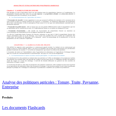
Analyse des politiques agricoles : Tonure, Traite, Paysanne,
Entreprise
Produits
Les documents
Flashcards