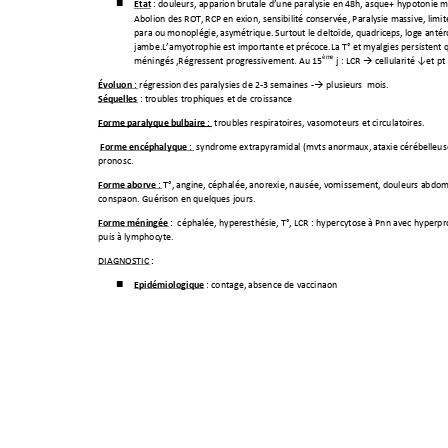
État
: douleurs, apparition brutale d

’une paralysie en 48h, flasque+ hypotonie m
Abolition des ROT, 
RCP en flexion, sensibilité conservée
, Paral
ysie massive, limit
para ou monoplégie, 
asymétrique. Surtout le deltoïde, quadriceps, loge antér
amyotrophie est importante et p
récoce.La T° et myalgies persistent qq
jambe.L’
èm
e
méningés ,Régressent progressivement. Au 15
 j : LCR 

cel
lularité ↓et pt 
Évolution 
: régression 
des paralysies de 2-3 semaines
 -
 plusieur
s  mois. 

Séquelles
 : troubles trophi
ques et de croissance
Forme paralytique bulbaire
: 
 troubles respiratoires, vasomoteurs et circulatoires. 
Forme encéphalytique
: 
 syndrome extrapyramidal (mvts anormau
x, ataxie cérébelleus
pronostic. 
Forme abortive
 : T°, 
angine, céphalée, anorexie, naus
ée, vomissement, do
uleurs abdomi
constipation. Guéri
son en quelques jours.
Forme méningée
: 
 céphalée, hyperesthésie, T°, LCR
 : h
ypercytose à Pnn avec hyperpro
puis à lymphoc
yte.
 : 
DIAGNOSTIC
Epidémiologique
 :
 contage, absence de vaccination
