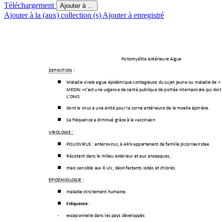
Téléchargement
Ajouter à ...
Ajouter à la (aux) collection (s)
Ajouter à enregistré
Poliomyélite An
térieure Aigue 
 : 
DEFINITION
Maladi
e virale aigue épidémique contagieuse du sujet jeune ou maladie d
e
 «

MEDIN 
»c’est une ur
gence de santé publique de portée internationale qui doit
L’OMS 
dont l
e virus a une affinité pour la corne antérieure de la moelle épinière.  

Sa fréq
uence a diminué grâce à la vaccination          

VIROLOGIE : 
POLIOVIRUS 
: 
entérovirus, à ARN appartenant de famille picorn
aviridae 

Résistant dans le mili
eu extérieur et aux antiseptiques, 

mais sensible au
x R.UV, désinfectants iodés et chlorés.  

 : 
EPIDEMIOLOGIE
maladi
e strictement humaine.

Fréquence 
: 

-
exceptionnelle d
ans les pays développés 