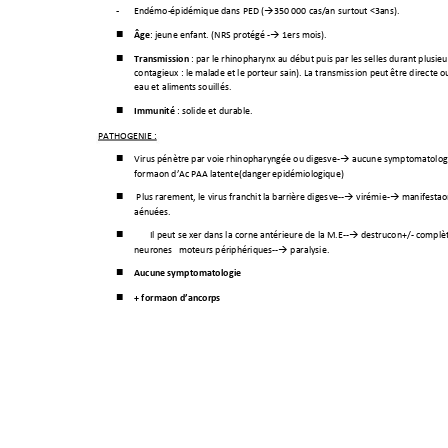
-
Endémo-
épidémique dans PED (
350 000 cas/an s
urtout <3
ans).

Âge
: jeu
ne enfant. (NRS protégé -
 1ers mois).


Transmission
 : par l
e rhinopharynx au début puis par les selles duran
t plusieu

contagieux : le mal
ade et le porteur sain). La transmiss
ion p
eut être directe o
eau et ali
ments souillés.
Immunité
 : 
solide et durable. 

PATHOGEN
IE
 : 
Virus pénètr
e par voie rhinopharyngée ou digestive-
 aucune symptomatologi


formation d’Ac 
PAA latente(danger epidémiologique)
 Plus r
arement, le virus franchit la barri
ère diges
tive
--
 virémie-
manifestati



atténuées. 
Il peut se fixer dans la corne antérieure de la M.E
--
 destruction+/- complè


neuron
es   moteurs périphériques
--
 paralysie.  

Aucune symptomatologie


+ formation d’anticorps