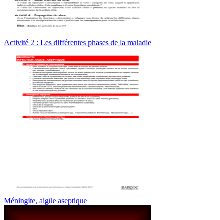
Activité 2 : Les différentes phases de la maladie
Méningite, aigüe aseptique