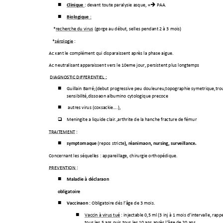
Cli
nique
 : devant toute paralysie flasque, =
 PAA.


Biologique
 : 

*recherche du virus (gorge au début, selles pendant 2 à 3 mois)                           
*sérologie 
: 
Ac fixant le co
mplément qui disparaissent après la phas
e aigue. 
Ac neutralisant app
araissent vers le 10eme jour, persistent plus longtemps  
 DIAGNOSTIC DIFFERENTIEL : 
Guill
ain Barré;(debut progressive peu douleureu,topographie symetrique,tro

sensibili
té,dissotiation albumino cytologique precoce 

autres vir
us (coxsackie….), 
Meningite a liq
uide clair.,arthrite de la hanche fracture de fémur  

 : 
TRAITEMENT
symptomatique
), réanima
tion, nursi
ng, surveillance.
 (repos stric
te

Concernant les séquell
es : appareillage, chirurgie orthopédique. 
: 
PREVENTION 
Maladie à déclaration 

obligatoire
Vaccination :

Obli
gatoire dés l’âge de 3 mois.
Vacci
n à virus tué 

: injectable 0,5 ml (3 inj à 1 mois d’intervalle, r
appe
tous les 5 an
s puis tous les 10 ans après l’âge de 20 ans. 