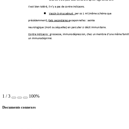
Il est bien tol
éré, il n’y a p
as de contre indications.
Vacci
n à virus atténué : per os 1 ml (même schéma que

précédemment),
 Effets secondaires exceptionnell
es : atteinte 
neurologique (mort o
u séquelles) en particulier si déficit immunitaire. 
Contre indi
cations 
: 
grossesse, immunod
épress
ion, ch
ez un membre d’une même famill
un i
mmunodéprimé.
1
/
3
100%
Documents connexes