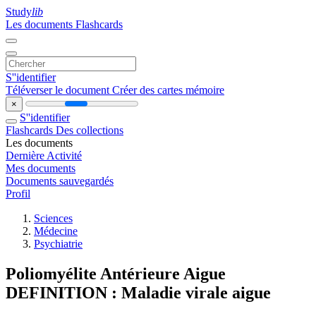
Study
lib
Les documents
Flashcards
S''identifier
Téléverser le document
Créer des cartes mémoire
×
S''identifier
Flashcards
Des collections
Les documents
Dernière Activité
Mes documents
Documents sauvegardés
Profil
Sciences
Médecine
Psychiatrie
Poliomyélite Antérieure Aigue
DEFINITION : Maladie virale aigue