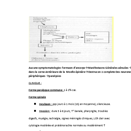
Manifestations Générales
atténuées 

Aucune symptomatologie+ formation d’anticorps
dans la corne
Antérieure de l
a 
Moelle épinière
Destruction ± complete 
Des neurone

périphériques 
paralysies

CLINIQUE : 
Forme paralytique commune
: 1 à 2% cas. 
Forme spinale
Incubation 
: 
qq
s jours à 1 mois (10j en moyenne), s
ilenci
euse. 

Invasion
 : du
re 3 à 6 jours, T° banale, pharyngite, troubles

digestifs, myalgie,
 rachialgie, signes méningés cliniques, LCR clair avec 
cytologie modérée et pro
téinorachie normale ou modérément 
