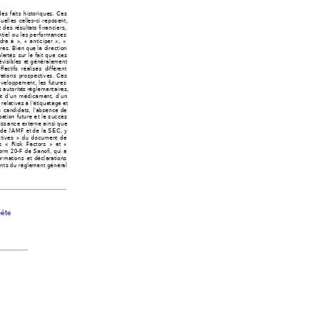
es faits historiques
.
 Ces 
uelles cell
es-ci reposent, 
 des résultats fi
nanciers, 
ntiel
 ou les perfor
mances 
dre à », « anticiper », « 
ires
. Bien que la direc
ti
on 
lertés 
sur le fait que c
es 
évisibles 
et généraleme
nt 
ffectifs réali
sés diffèrent 
rations
 prospectiv
es. Ces 
éveloppemen
t, les futures
 autorité
s réglementaires, 
t d’un médicame
nt, d’un 
 relatives à l’
étiquetage et 
s candidats, l’absen
ce de
bation future e
t le succ
ès 
issance exte
rn
e ainsi que 
 de l'AMF et
 de la SEC, y 
ctives » du document de 
s « Risk Factors » et « 
orm 20-F de Sanof
i, qui a 
or
mations et décl
arations 
nts du règlement généra
l 
ète