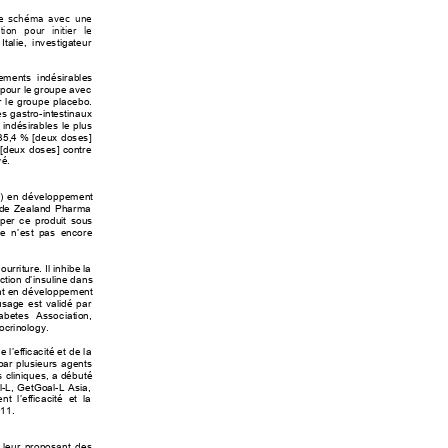
 Le schéma avec une 
ion pour initier 
le 
talie, investigateur 
ements indésirables 
 pour le groupe avec 
 le groupe placebo. 
e
s gastro-intestinaux 
 indésirables 
le plus 
35,4 
% [deux
 doses] 
[deu
x doses] contre 
é.  
») en développement 
 de Zealand Pharma 
pper ce produi
t sous 
de n’
est pas encore 
rriture. Il inhibe la 
tion d’i
n
suline dans 
nt en développement 
usage est validé par 
abetes Association, 
ocrinology.  
’efficacité et de la 
 par plusieurs agents 
 cliniques, a débuté 
-L, GetGoal-L Asia, 
nt l’efficacité et la 
11.  
 leur proposant des 