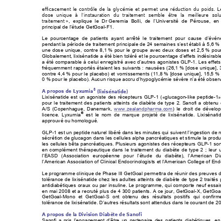
efficacement le contrôle de la glycémie et permet une réduction du poids.
dose unique à l’instauration du traitement semble être la meilleure solut
traitement »
, explique le Dr 
Geremia Bolli, de l’Université de Pérouse, en I
.
principal de l’étude GetGoal-F1
Le pourcentage de patients ayant arrêté le traitement pour cause d’évén
pendant la période de traitement principale de 24 semaines s’est établi à 5,6 %
une dose unique, contre 8,1 
% pour le groupe avec deux doses et 2,5 
% pour
Globalement, lixisénatide a été bien toléré et le pourcentage d’
effets indésirabl
a été comparable à ce
lui enregistré avec d’autres agonistes GLP-1. Les effets
fréquemment rapportés étaient les suivants 
: nausées (26,1 
% [dose unique], 
contre 4,4 
% pour le placebo) et 
vomissements (11,8 
% [dose unique], 15,5 
% 
0 % pour le placebo). Aucun risque accru d’hypoglycémie sévère n’a été observ
®
A propos de Lyxumia
(lixisénatide)  
Lixisénatide est un agoniste des récepteurs GLP-
1 («glucagon-like peptide-1
pour le traitement des patients atteints de diab
ète de type 2. Sanofi
a obtenu
A/S (Copenhague, Danemark, 
www.zealandpharma.c
o
m
) le droit de dévelo
®
licence. Lyxumia
 est le nom de marque projeté de lixisénatide. Lixis
énati
approuvé ou homologué.  
GLP-1 est un peptide naturel libéré dans les minutes qui suivent l’ingestion de nou
sécrétion de glucagon dans les cellules alpha pancr
éatiques et stimule la produc
les cellules bêta pancréatiques. Plusieurs agoniste
s des récepteurs GLP-1 so
en complément thérapeutique dans le traitement 
du diabète de type 2 ; leur 
l’EASD (Association européenne pour l’étude du 
diabète), l’American Di
l’American Association of Clinical Endocrinologi
sts et l’American College of End
Le programme clinique de Phase III GetGoal permettra de réunir des preuves de l
tolérance de lixisénatide chez les
 adultes atteints de diabète de t
ype 2 traités
antidiabétiques oraux ou par insuline. Le progra
mme, qui comporte 
neuf essais
en mai 2008 et a recruté plus de 4 300 pati
ents. A ce jour, GetGoal-X, GetGoal
GetGoal-Mono et GetGoal-S ont obtenu des rés
ultat
s positifs qui confirme
tolérance de lixisénatide. D’autres résultats
 sont 
attendus dans le courant de 20
A propos de la Division Diabète de Sanofi  
Sanofi a pris l’engagement d’être un partenaire
 des pati
ents diabétiques, en