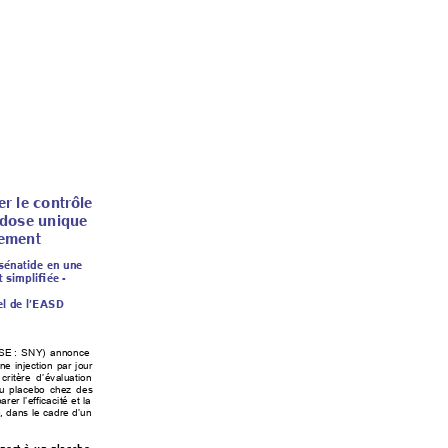
r le contrôle 
 dose unique  
tement 
isénatide en une 
 simplifiée - 
l de l’EASD  
 
SE 
: SNY) annonce 
e injection par jour 
cri
tère d’évaluation 
 au placebo chez des 
er l’efficacité et la 
, dans le cadre d’un 