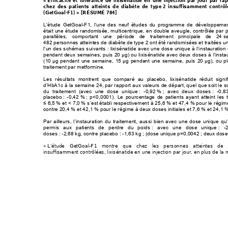
« 
Efficacité et tolérance de lixisénatide en un
e injection par
 jour par ra
chez des patients atteints de diabète de ty
pe 
2 insuffisamment contrôl
(GetGoal-F1) » [RÉSUMÉ 784]
L’étude GetGoal-F1, l’une des neuf études du 
programme de développement
était une étude randomisée, multicentrique, en double aveugle, contrôlée par 
parallèles, comportant une période de traitement
 principale de 24 
s
482 personnes atteintes de diabète de type 
2 ont été rand
omisées
 et traitées u
l’un des schémas suivants : lixisénatide avec 
une dose unique à l’instauration 
pendant deux semaines, puis 20 
g) 
ou lixisénatide avec deux doses à l’instau
μ
(10 
g pendant une semaine, 15 
g pendant une semaine, puis 20 
g), ou p
μ
μ
μ
traitement par metformine. 
Les résultats montrent que comparé au placebo, lixisé
natide réduit signi
d’HbA1c à la semaine 24, par rapport aux valeurs 
de départ, quel que soit le 
du traitement (avec une dose unique 
: -0,92 
% 
; avec deux doses 
: -0,8
placebo 
: -0,42 
% 
; p<0,0001). Le pourcentage de patients ayant atteint les 
 6,5 
% et 
< 7,0 
% s’est établi respectivement à 25,6 % et 47,4 % pour le régime
≤
contre 20,4 % et 42,1 % pour le régime à deux doses initiales et 7,6 % et 24,1 %
Par ailleurs, l’instauration du traitement, aussi bien avec une dose unique q
permis aux patients de perdre 
du poids 
: avec une dose uni
que 
: -
doses : -2,68 kg, contre placebo : -1,63 kg ; (dose unique p=0,0042 ; deux
 dose
« 
L’étude GetGoal-F1 montre que chez les personnes atteintes de
insuffisamment contrôl
ées, lixisénatide en une injection par jour, en plus de la