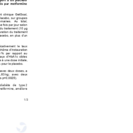
pport à un placebo 
és par metformine 
 clinique GetGoal, 
placebo, sur groupes 
emaines. Au total, 
ne fois par jour selon 
du traitement (10 
g 
μ
ration du traitement 
lacebo, en plus d’un 
ficativement le taux 
schéma d’i
n
stauration 
3 
% par rapport au 
taux d’HbA1c cibles 
 à une dose initiale, 
 pour le placebo.  
u’avec deux doses, a 
2,63 
k
g; avec deux 
s p=0,0025).  
 diabète de type 
2 
 metformine, améliore 
1/3 