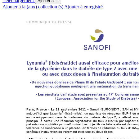
Téléchargement
Ajouter à ...
Ajouter à la (aux) collection (s)
Ajouter à enregistré
COMMUNIQUE DE PRESSE 
®
Lyxumia
 (lixisénatide) aussi 
efficace
 pour améliore
de la glycémi
e dans le di
abète 
de type 2 avec une
ou avec deux doses à l’ins
t
auration du trai
- De nouvelles données de Phase III de l’étude GetGoal-F1 sur lix
injection quotidienne soulignent une instauration du traitement
e
- Les résultats de l’étude sont 
présentés au 47
 Congrès annue
(Eur
ope
an As
soci
ati
on
 for
 the S
tud
y of Di
ab
etes)
 -
Paris, France - Le 12 septembre 2011
 – Sanofi (EURONEXT 
: SAN et NY
®
aujourd’hui que Lyxumia
 (lix
isénatide), un agoniste du récepteur G
LP-1 en un
en développement dans le trai
tement du diabète de type 
2, a atteint son 
principal, à savoir une réduction significative du taux d’HbA1c par rapport
patients non contrôlés par metformine. Les objectifs de l’étude étaient de compar
tolérance de lixisénatide à un
 placebo, en termes de réduction du 
taux d’HbA
1c
schéma d’instauration du traitement avec une ou deux doses. 