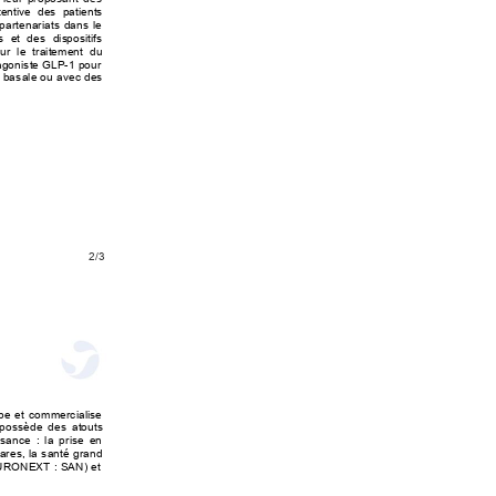
entive des patients 
artenariats dans le 
s et des dis
positifs 
ur le traitement du 
agoniste GLP-1 pour 
e basale ou avec des 
2/3 
pe 
et
 commercialise 
 possède des atouts 
ss
ance : la prise en 
ares, la santé grand 
URONEXT : SAN) et 