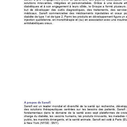
solutions innovantes, intégrées et personnalis
ées. Grâce à une écoute att
diabétiques et à son engagement à leurs côtés, le Groupe a formé plusieurs p
but de développer des outils diagnostiques, des tr
aitements, des servic
e
médicaux. Sanofi commercialise des médicaments injectables et oraux po
diabète de type 1 et de type 2. P
armi les produits en développement figure un 
injection quotidienne, en monothérapie et (ou) en as
sociation avec une insulin
antidiabétiques oraux.  
A propos de Sanofi  
Sanofi est un leader mondial
 et diversifié de la santé qui recherche, dévelop
des solutions thérapeutiques centrées sur les besoi
ns des patients. Sanofi
fondamentaux dans le domaine de la santé avec sept plateformes de croi
charge du diabète, les vaccins humains, les produits innovants, les maladies r
public, les marchés émergents, et la santé animale. Sanofi est coté 
à 
Paris (E
à New York (NYSE : SNY). 