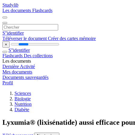
Study
lib
Les documents
Flashcards
S''identifier
Téléverser le document
Créer des cartes mémoire
×
S''identifier
Flashcards
Des collections
Les documents
Dernière Activité
Mes documents
Documents sauvegardés
Profil
Sciences
Biologie
Nutrition
Diabète
Lyxumia® (lixisénatide) aussi efficace pou