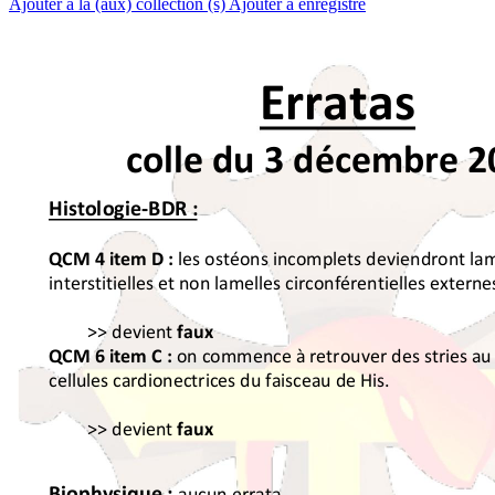
Ajouter à la (aux) collection (s)
Ajouter à enregistré
!
Erratas&
&
colle&du&
3&décembre
&
2
&
Histologie
-
BDR
&:&
!
!
!les!ostéons!incomplets!deviendront!lam
QCM&4&
item&
D&:
interstitielles!et!non!lamelles!circonférentielles!externes
!
>>!
devient
!
&
faux
on!commence!à!retrouver!des!stries!au!
QCM&6&
item&
C&
:&
cellules!cardionectrices!du!faisceau!de!His.!!
!
>>!
devient
&
faux
&
&
!
Biophysique
&:
!