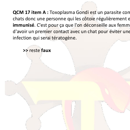
!
!
!Toxoplasma!Gondi!est!un!parasite!co
QCM&17&item&A&:
cha
ts!donc!une!personne!qui!les!côtoie!régulièrement!e
.!C'est!pour!ça!que!l'on!déconseille!aux!femm
immunisé
d'avoir!un!premier!contact!avec!un!chat!pour!éviter!un
infection!qui!serai!tératogène.!
&
!
reste
>>&
&
faux