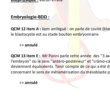
aucun!errata!
!
&
Embryologie
-
BDD
&:&
&
Iiem!ambiguë!:!on!parle!de!cavité!(bla
QCM&12&item&A&:&
le!blastocyste!est!au!stade!bouton!embryonnaire.!
!!
>>!
annulé
&
!
Mr!Parini!parle!cette!année!!des!"3!ax
QCM&13&item&E&:&&
l'embryon"!où
!le!sens!"antéro-postérieur"!et!"crânio-ca
deviennent!équivalents.!Tenir!compte!de!ce!qui!a!été!di
concernant!le!sens!de!métamérisation!du!mésoblaste!pa
!
!! >>!
annulé
&
!