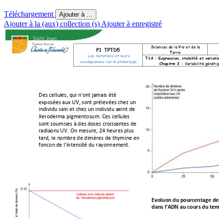
Téléchargement
Ajouter à ...
Ajouter à la (aux) collection (s)
Ajouter à enregistré
S
ciences de la
V
ie et d
e la
P1 TPTD
5 
T
erre
Les mutatio
ns et le
urs 
T1A : E
xpression,
 stabilit
é et var
iati
conséquence
s sur le ph
énotyp
e.
Chapitre 3 
: 
Variabilit
é généti
q
Des cellul
es, qui n'ont jamais été 
exposées aux UV, son
t prélevées chez un 
indi
v
idu
 sain et chez un individu atteint de 
Xeroder
ma pigmentosum. Ces
 cell
ules 
sont soumises à des do
ses
 croissantes de 
radi
ations UV. On mesure, 24 heures plus 
tard, le n
ombre de dimères de thymine en 
fonction 
de l'intensité du rayonnement.
Evolution du 
pourcentage de
dans l’ADN au cours du tem