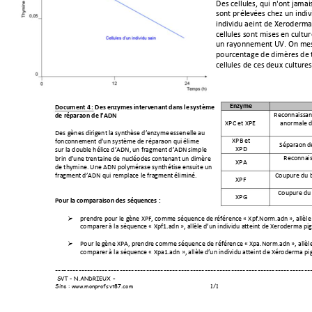
Des cellul
es, qui n'ont jamai
sont prél
evées chez un indiv
indi
v
idu
 atteint de Xeroder
cell
ules sont mises en cultur
un r
ayonnement UV. On mesur
pour
centag
e de di
mères de 
cell
ules de ces deux cultures
Enzyme 
Document 
4 
: Des enzyme
s i
ntervenan
t dans le
 système
Reconnaiss
an
de répara
tion de
 l’ADN
XPC et XP
E 
anormale
 
Des gènes d
irigent 
la synth
èse d’en
zyme
 essentielle
 au 
XPB et 
fonctionne
ment
 d’un syst
ème
 de réparatio
n qui 
élime 
Séparation
 d
XPD 
sur 
la doub
le hélic
e d’ADN, u
n fragmen
t d’ADN
 si
mple 
Reconnai
brin d’une
 trentaine
 de nuc
léotides 
contena
nt un dimè
re 
XPA 
de
 thymine.
 Une ADN
 poly
mérase synthét
ise 
ensuite
 un 
Coupure du 
fragment
 d’ADN
 qui remplac
e le fra
gment 
éliminé
.
XPF 
Coupure du
XPG 
Pour la
 comparai
son des séq
uences :

prend
re pour le g
ène X
PF, comm
e séquence
 de 
référence 
« Xpf.No
rm.adn
 », 
allèle
compare
r à la séquen
ce
 « Xpf1.adn
 », allèl
e d’un ind
ividu at
teint de Xe
roderma
 pi

Pour le
 gène XPA,
 prendre
 com
me séquen
ce d
e référence
 « Xpa.No
rm.adn
 », allèl
compare
r à la séquen
ce
 « Xpa1.adn
 », allèle
 d’un ind
ividu at
teint de 
Xéroderma
 p
---
--------
------
---------
--------
------
----------
-------
----
----------
-------
------
---
 SVT - N.A
NDRIE
UX 
–
Site : w
ww.monprofs
vt87.com
1/1 