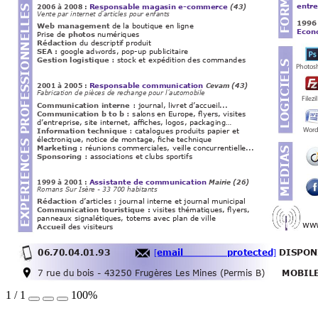
entre
Responsable magasin e-commerce
EXPERIENCES PROFESSIONNELLES
2006 à 2008 : 
(43)
Vente par internet d’articles pour enfants
1996
Web management 
de la boutique en ligne
Econ
Prise de 
photos
 numériques
Rédaction 
du descriptif produit
SEA : 
google adwords, pop-up publicitaire
Gestion logistique 
: stock et expédition des commandes
LOGICIELS
Phot
Responsable communication
2001 à 2005 : 
Cevam (43)
Fabrication de pièces de rechange pour l’automobile
le
Fi
Communication interne 
: journal, livret d’accueil...
Communication b to b
 : salons en Europe, yers, visites
d’entreprise, site internet, aches, logos, packaging…
Information technique
 : catalogues produits papier et
Wo
électronique, notice de montage, che technique
Marketing : 
réunions commerciales, veille concurrentielle...
MEDIAS
Sponsoring
 : associations et clubs sportifs
Assistante de communication
1999 à 2001 : 
Mairie (26)     
Romans Sur Isère - 33 700 habitants
Rédaction 
d’articles : journal interne et journal municipal
Communication touristique : 
visites thématiques, yers,
panneaux signalétiques, totems avec plan de ville
ww
ht
tp://
Accueil 
des visiteurs
source=m
[email protected]
06.70.04.01.93 
DISPON
7 rue du bois - 43250 Frugères Les Mines (P
ermis B)
MOBILE
1
/
1
100%