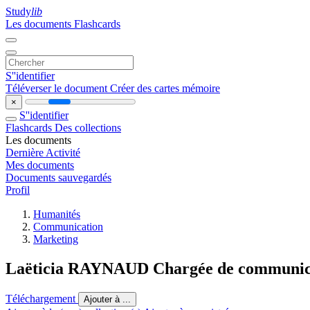
Study
lib
Les documents
Flashcards
S''identifier
Téléverser le document
Créer des cartes mémoire
×
S''identifier
Flashcards
Des collections
Les documents
Dernière Activité
Mes documents
Documents sauvegardés
Profil
Humanités
Communication
Marketing
Laëticia RAYNAUD Chargée de communic
Téléchargement
Ajouter à ...