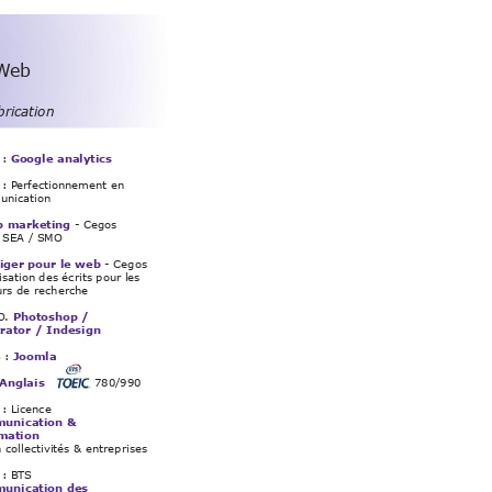
 W
eb
brication
: 
Google analytics
: P
erfectionnement en 
nication
 marketing 
- Cegos 
 SEA / SMO
iger pour le web
 - Cegos 
sation des écrits pour les 
rs de recherche
O. 
Photoshop / 
trator / Indesign
 :
 Joomla
Anglais
780/990
 
: Licence 
unication & 
rmation
 collectivités & entreprises
 
: B
TS 
unication des 