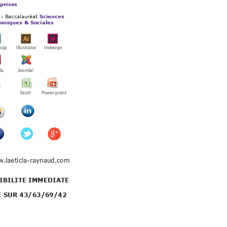
prises
 : Baccalauréat 
Sciences 
omiques & Sociales
Indesign
Illustrator 
oshop 
!
Joomla
zilla 
rd 
wer point
Po
Excel 
w
.laeticia-raynaud.com
/
?utm
-
a
il&utm_medium=Curruculum
IBILITE IMMEDIATE
 SUR 43/63/69/42