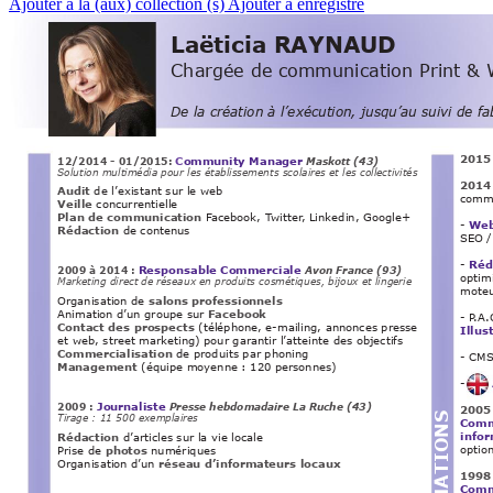
Ajouter à la (aux) collection (s)
Ajouter à enregistré
Laëticia RAYNAUD
Chargée de communication Print &
De la création à l’exécution, jusqu’au suivi de fa
2015
C
ommunity Manager
12/2014 - 01/2015:
Maskott (43)
Solution multimédia pour les établissements scolaires et les collectivités
2014
Audit 
de l’existant sur le web
commu
Veille 
concurrentielle
Plan de communication
 F
acebook, T
witter
, Linkedin, Google+
- 
Web
Rédaction
 de contenus
SEO /
- 
Réd
Responsable Commerciale
2009 à 2014 :
Avon France (93) 
optimi
Marketing direct de réseaux en produits cosmétiques, bijoux et lingerie
moteu
Organisation de 
salons professionnels
Animation d’un groupe sur 
Facebook
- P
.A.
Contact des prospects
 (téléphone, e-mailing, annonces presse 
Illus
et web, street mark
eting) pour garantir l’atteinte des objectifs
Commercialisation 
de produits par phoning
- CMS
Management
 (équipe moyenne : 120 personnes)
-       
Journaliste
2009 :
Presse hebdomadaire La Ruche (43)
2005
FORMATIONS
Tirage : 11 500 exemplaires
Comm
info
Rédaction 
d’articles sur la vie locale
option
Prise de 
photos
 numériques
Organisation d’un
 réseau d’informateurs locaux
1998
Comm