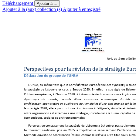
Téléchargement
Ajouter à ...
Ajouter à la (aux) collection (s)
Ajouter à enregistré
Avis voté en plé
niè
P
erspecti
v
es pour la ré
vision de la str
atégie Eur
Décla
rati
on d
u gr
oupe
de 
l’UN
SA 
L’
UNSA, au même ti
tre que la C
onfédération europé
enne des syndicats, a sout
la stratégi
e de Lisb
onne e
t ceux d
’
Europ
e 2020. En effet, la stratégie de Lisbonn
l’
Union eu
ropéenne
, 
à l
’
horizon 2010
, 
« 
L’
économie de la connaissance la plus c
dynamiq
ue du monde,
 capable d
’
une crois
sance économique
 durable a
améliorat
ion quantitati
ve et qualitative
 de l
’
emploi et d
’
une plus gr
ande cohés
io
la stratégie 2020, elle a pour but une 
« 
croiss
ance intellige
nte, durable
 et in
clusi
notre organisation est attachée à une stratégie, inscrite dans la durée, capable de 
économiques, sociales et environnementales.
Force est d
e constater q
ue la stratég
ie de Lisbonn
e a éch
oué et pas seul
ement 
Le tour
nant néolib
éral pris en 20
05 a hypot
héqué sérieusem
ent l
’a
mbition ini
M
éthode 
ouverte
 de co
ordi
nation (
MOC), c
omme le 
r
elève à jus
te 
titre l
’
avis
, a mo