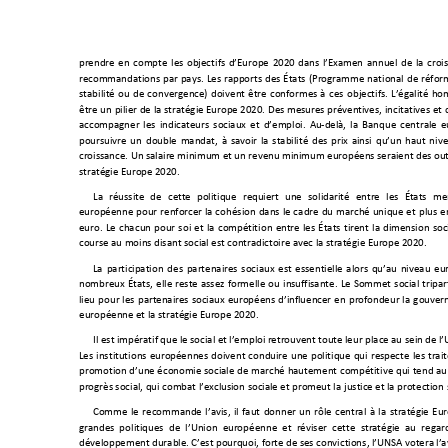
prendre e
n compte les 
obj
ec
tifs d’Euro
pe 2020 dans l’E
xamen annuel de la cr
oi
recommandati
ons par pay
s. Les
 rapport
s des É
tats (
Programme national de réfor
stabilité 
ou de
 convergen
c
e) doiven
t êtr
e conf
ormes 
à ces obj
ectifs.
 L
’
égalité h
o
être un pil
ier d
e la stra
tégi
e Europ
e 20
20. De
s mesur
es pré
venti
ves, inc
itative
s et 
accompagner les indicateurs sociaux et d
’
emploi. Au
-
delà, la Banque centrale 
poursuivre un double mandat, à sa
voir la stabilité des prix ainsi qu
’
un haut niv
croissance. Un salaire minimum et un revenu minimum européens seraient des outil
stratégie Europe 2020.
La réussite de ce
tte p
olitique req
uiert un
e solida
rité entre les Ét
ats me
européen
ne pour r
enforcer la c
ohés
ion dans le c
adre du marc
hé unique e
t plus e
euro. L
e chac
un pour s
oi et la compé
tition en
tre les É
tats tirent la dimension soci
course au moins disant soci
al est contradictoire avec la
 stratégie Europe 2020.
La participation des partenaires sociaux est essentie
lle alors qu
’
au niveau e
u
nombreux
 É
tats, elle reste 
assez formelle ou insuffisante. Le So
mmet social trip
ar
lieu pour les partenaires 
sociaux eur
opéens 
d
’
influencer e
n profondeur l
a gouver
européen
ne et la
 stratég
ie 
Europe 
2020.
Il est i
mpératif
 que le 
social et l
’
empl
oi retrou
vent tou
te l
eur plac
e au sein
 de l
’
Les ins
titutio
ns européenne
s doive
nt condui
re une politique qui respecte les trait
prom
otion
 d
’
une économie sociale
 de marché hautemen
t compétitive
 qui tend au
progrès social, qui combat l
’
exclusi
on social
e et pr
ome
ut la justi
ce e
t la pr
otecti
on 
Comm
e le
 recommande l
’
avis, il faut donner un rôle
 central à la stratégie E
grandes po
litique
s de l
’
Union eur
opéenne 
et r
éviser ce
tte str
atégi
e au reg
ar
dévelo
ppement dur
able.
 C’
est pourquo
i, forte de ses
 convictions
, l
’
UNSA votera l
’
a