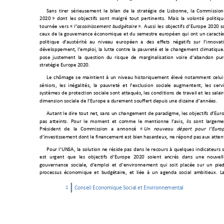
Sans tirer sérieusement le
 bilan de la strat
égie de Lisbonne, la C
ommission
2020
 » 
dont les
 obje
ctifs s
ont malgr
é t
out perti
nents
. Mais l
a vol
onté poli
tiqu
tournée vers 
« 
 »
. Aussi les objectifs d’
Europe 2020 s
l’
assainissement budgétair
e
ceux de la
gouvernance é
conomique
 et du semestre europ
éen qui ont
 un caractè
polit
ique d
’
austérité au niveau européen a d
es effets négatifs
 sur l
’
innovat
dévelo
ppement, l
’
emploi, la lutte contre la pauvr
eté et le chang
ement climati
que
pose justement la question du risque de marginalisation voire d
’
aban
don pur
stratégie Europe 2020.
Le chômag
e se 
maintient
 à
 un niveau
 hist
orique
ment éle
vé nota
mment
 celui
séniors, les inégalités,
la pau
vreté et l
’
exclusion sociale augmentent
, les serv
systèmes de protection sociale sont attaqués, le
s conditions de travail et les salai
dimension sociale de l
’
Europe a durement so
uffert depuis une
 dizaine d
’
a
nné
es. 
Autant le dir
e tout net, sans un cha
ngement de paradigm
e, les object
ifs d
’
Eur
pas atteint
s. P
our le 
moment et
 com
me le 
mentionn
e l
’
avis, ils sont large
men
Président de la Commission a annoncé 
« 
Un nouve
au départ pour
l’
Euro
d’
investiss
ement d
ont l
e fin
ancemen
t est bi
en hasa
rdeux, n
e rép
ond pas
 aux at
ten
Pour l
’
UN
SA, la solution n
e réside pas dans le recours à quelques indicateurs 
est urgent
 que les
 obje
ctifs
 d
’
Euro
pe 2020
 soie
n
t ancrés
 dans une nouvell
gouvernance sociale, d
’
empl
oi et
 d
’
env
ironnement qui s
oit pl
acée s
ur un pie
processus économique et budg
étaire, et liée à un agenda so
cial ambitieux. 
1 
Cons
eil Ec
onomiq
ue Soci
al et Envi
ronnem
ental