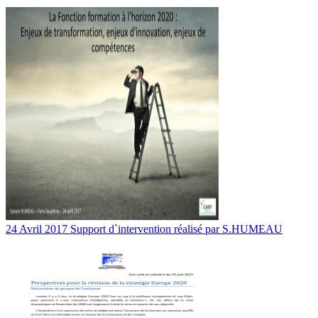
24 Avril 2017 Support d`intervention réalisé par S.HUMEAU