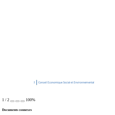
2 
Cons
eil Ec
onomiq
ue Soci
al et Envi
ronnem
ental
1
/
2
100%
Documents connexes