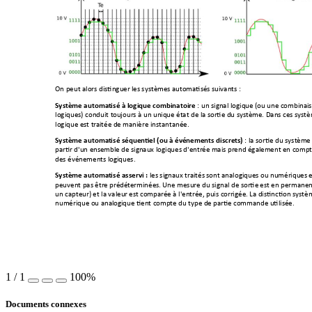
On peut alors distinguer
 les systè
mes automatisés sui
vants :
 : un sign
al logique (ou une 
combina
i
Système automat
isé à logiq
ue combinatoire
logiques) conduit t
oujours à un uniq
ue état de la sor
tie du systè
me. Dans ces 
systèm
logique est trai
tée de mani
ère instantanée. 
: 
la sortie du syst
ème 
Système automat
isé séque
ntiel (ou à événe
ments discret
s)
partir d'un ense
mble de sig
naux logiques d'entrée 
mais prend égale
ment en co
mpt
des événements l
ogiques. 
 les signau
x traités s
ont analogiques 
ou numérique
s 
Système automat
isé asservi :
peuvent pas être préd
éterminées.
 Une mesure du sig
nal de sortie 
est en permanen
un capteur) et la valeur
 est 
comparée à l'entr
ée, puis c
orrigée. La distin
ction systè
numérique ou anal
ogique tient c
ompte du type d
e partie c
ommande utilisé
e. 
1
/
1
100%
Documents connexes