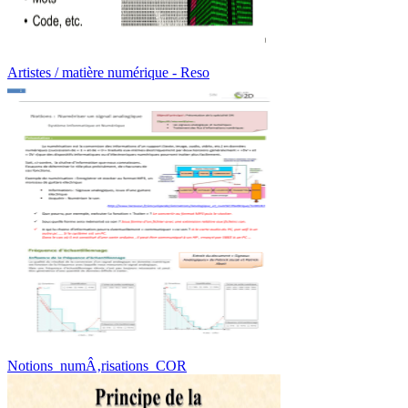
Artistes / matière numérique - Reso
Notions_numÂ‚risations_COR