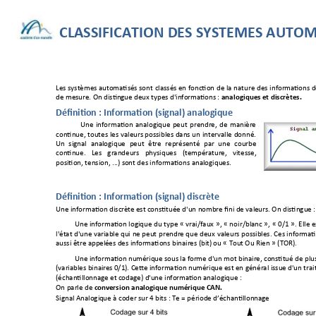
 CLASSIFICATION DES SYSTEMES A
UTOM
Les 
systèmes
automatisés sont 
classés en 
fonction 
de la 
nature 
des 
informa
tions d
de mesure. On distin
gue deux t
ypes d'informa
tions : 
analogique
s et discrètes
. 
Définition : Info
rmation (sign
al) analogiq
ue 
Une 
information 
analogiq
ue 
peut 
prendre, 
de 
manièr
e 
continue, 
toutes 
les 
valeurs possibles 
dans 
un 
intervalle 
donné. 
Un 
signal 
analogique 
peut 
être 
représenté 
par 
une 
courbe
continue. 
Les 
grandeurs
physiques 
(température
, 
vitesse,
position, tension, ...) s
ont des informati
ons analogiqu
es. 
Définition : Info
rmation (sign
al) discrète 
Une information discr
ète est c
onstituée d'un no
mbre fini de val
eurs. On distingu
e :
Une inform
ation logique du 
type « 
vrai/faux 
», 
« no
ir/blanc », 
« 0
/1 ». 
Elle 
e
l'état d'une 
variable qui 
ne peut 
prendre que 
deux 
valeurs possibles. 
Ces informat
aussi être appelé
es des inf
ormations binaires (bi
t) ou « Tout
 Ou Rien » (TOR). 
Une information nu
mériqu
e sous la forme d'un 
mot binair
e, constitué de plu
(variables binair
es 0/1). Cette infor
mation nu
mérique 
est en général issue d'
un tra
(échantillonnage et
 codage) d'
une informati
on analogique 
: 
. 
On parle de 
conve
rsion ana
logique numérique 
CAN
Signal Analogiq
ue à coder sur 4 bits 
: 
Te = période d’
échantillonnag
e