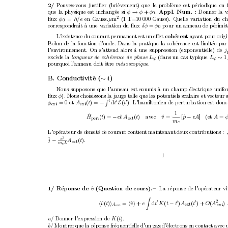
2/ 
P
ouv
ez-v
ous justiﬁer (bri
`
ev
emen
t) que le probl
`
eme est p
´
erio
dique en 
que la ph
ysique est inc
hang
´
ee si 
φ
→
φ
+
φ
.
Appl.
Num.
: 
Donner la v
0
2
ﬂux 
φ
=
h/e 
en Gauss.
µ
m
(1
T=10
000
Gauss). Quelle v
ariation du 
0
corresp
ondrait `
a une v
ariation du ﬂux 
δφ 
=
φ
p
our un anneau de p´
erim
`
e
0
L’existence du couran
t p
ermanen
t est un eﬀet 
coh
´
eren
t 
a
y
an
t pour orig
Bohm de la fonction d’onde. Dans la pratique la coh
´
erence est limit
´
ee par 
l’en
vironnemen
t. On s’attend alors `
a une suppression (exp
onentielle) de 
j
exc
`
ede la 
L
(dans un cas t
ypique 
L
∼
1
longueur de c
oh´
er
enc
e de phase 
ϕ
ϕ
p
ourquoi l’anneau doit
ˆ
etre 
.
m
´
esosc
opique
B. Conductivit
´
e (
∼
)
4
Nous supp
osons que l’anneau est soumis `
a un champ
´
electrique unifo
ﬂux 
φ
). Nous c
hoisissons la jauge telle que les p
oten
tiels scalaire et v
ecteur 
R
t
0
0
φ
= 0
et
A
(
t
) = 
−
d
t
E
(
t
). L’hamiltonien de p
erturbation est donc
ext 
ext
1
ˆ
H
(
t
) = 
−
e
v A
ˆ
(
t
) av
ec
v
ˆ
=
[
p
ˆ
−
eA
]
(et 
A
=
pert
ext
m
e
L’op
´
erateur de densit
´
e de couran
t con
tien
t main
tenan
t deux con
tributions :
2
ˆ
e
A
(
t
).
j
−
ext
m
L
e
1
1/ R
´
ep
onse de
ˆ
(Question de cours).–
La r
´
ep
onse de l’op
´
erateur vi
v
Z
0
0
0
2
)
h
v
ˆ
(
t
)
i
=
h
v
ˆ
i
+
e
d
t
K
(
t
−
t
)
A
(
t
) + 
O
(
A
ext
A
ext
ext 
/ Donner l’expression de 
K
(
t
).
a
/ Mon
trer que la r
´
ep
onse fr
´
equen
tielle d’un gaz d’
´
electrons en con
tact a
v
ec 
b