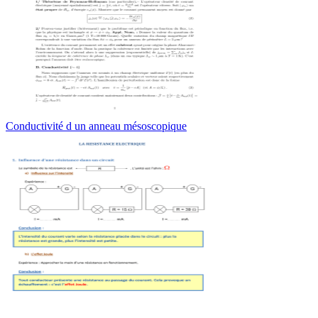
Conductivité d un anneau mésoscopique