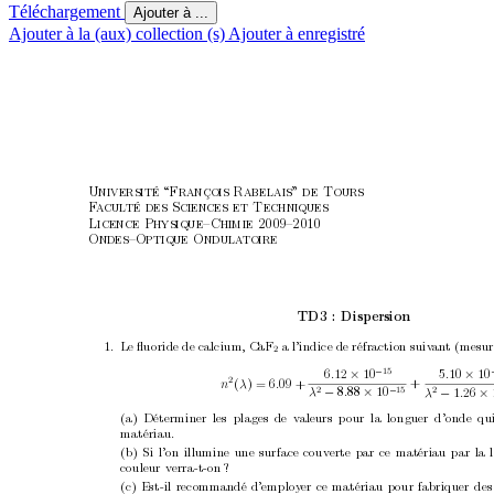
Téléchargement
Ajouter à ...
Ajouter à la (aux) collection (s)
Ajouter à enregistré
Université “François Rabelais”
de Tours
F
a
cul
té des Sciences et Techniques
Licence Physique–Chimie 2009–2010
Ondes–Optique Ondula
toire
TD3 : Disp
ersion
1.
Le ﬂuoride de calcium, 
CaF
a l’indice de réfraction suiv
an
t (mesur
2
15
5
10 
10
6
12 
10
.
.
−
×
×
2
(
) = 6
09 +
+
n
λ
.
8
88 
10
1
26 
2
15 
2
λ
.
λ
.
−
×
−
−
×
(a) Déterminer les plages de v
aleurs p
our la longuer d’onde qu
matériau.
(b) Si l’on illumine une surface couverte par ce matériau par la 
couleur
v
erra-t-on ?
(c)
Est-il
recommandé
d’employ
er
ce
matériau
p
our
fabriquer
des