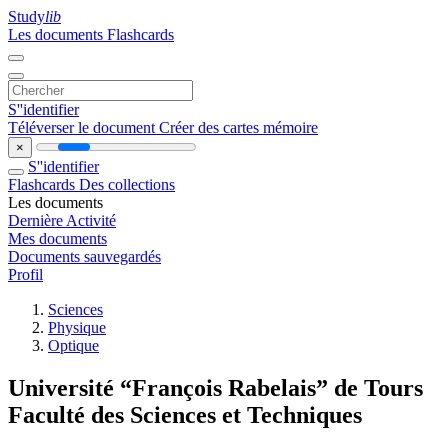
Study
lib
Les documents
Flashcards
S''identifier
Téléverser le document
Créer des cartes mémoire
×
S''identifier
Flashcards
Des collections
Les documents
Dernière Activité
Mes documents
Documents sauvegardés
Profil
Sciences
Physique
Optique
Université “François Rabelais” de Tours
Faculté des Sciences et Techniques