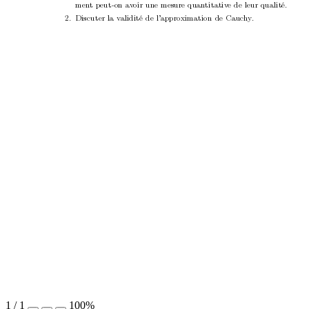
men
t p
eut-on a
v
oir une mesure quan
t
itativ
e de leur qualité.
2.
Discuter la v
alidité de l’appro
ximation de Cauc
h
y
.
1
/
1
100%