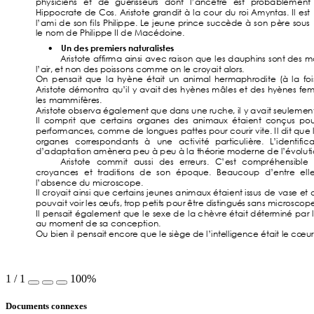
physiciens 
et 
de 
guérisseurs 
dont 
l’ancêtre 
est 
probablem
ent
Hippocrat
e 
de 
Cos. 
Aristo
te 
grandit 
à 
l
a 
c
our 
du 
roi 
Am
ynt
as. 
I
l
est 
l’am
i 
de 
son 
fil
s 
Philippe. 
Le 
jeune 
prince 
succè
de 
à 
son 
père 
sous 
le 
nom de Phil
ippe II
 de 
Macédoine.  
Un des premiers naturalistes 
• 
Aristo
te 
affirma 
ainsi 
avec 
raison 
que 
l
es 
d
auphins 
sont 
des 
m
l’air, et non des poissons comm
e on l
e croyait
 alors.  
On 
pensait
que 
l
a 
hyène 
ét
ait 
un 
animal
hermaphrodite 
(à 
l
a 
foi
Aristo
te 
d
émont
ra 
qu’il
y 
avait
des 
hyènes 
m
âles 
et 
des 
hyènes 
fe
les
 mamm
ifères.  
Aristo
te observa
 égal
ement que dans une ruche, il
 y avait
 seulem
ent
I
l 
comprit 
que 
cert
ains 
organes 
des 
animaux 
étaient
conçus 
pou
performances, 
comm
e 
de 
longues 
patt
es 
pour 
courir 
vit
e. I
l
 d
it
que l
organes 
correspondants 
à 
une 
activit
é 
particul
ière. 
L’identifica
d’adaptat
ion amènera peu à peu à l
a t
héorie moderne d
e l’évol
ut
i
Aristo
te 
comm
it
aussi 
des 
erreu
rs. 
C’est
compréhensibl
e 
croyances 
et 
tradit
ions 
de 
son 
époque. 
Beaucoup 
d’entre 
el
l
e
l’absenc
e du microscope.  
I
l 
c
roy
ait 
ainsi 
que 
certains 
jeunes 
animaux 
étaient
issus 
de 
vase 
et 
pouvait
 voir les œ
ufs, t
rop pet
it
s pour être dist
ingués sans m
icroscope
I
l 
pensait 
égal
ement 
que 
le 
sexe 
de 
l
a 
c
hèvre 
était
d
ét
erminé 
par 
l
au mom
ent
 de sa conception.  
Ou bien il
 pensait
 encore que l
e siège de l
’intell
igence ét
ait le cœur
1
/
1
100%
Documents connexes