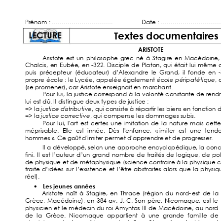
Prénom : …………………………. 
Dat
e : ………………………
Textes documentaires
ARISTOTE 
Aristo
te 
est 
un 
phil
osophe 
grec 
né 
à 
Stagire 
en 
Macédoine,
Chalcis, 
en 
Eubée, 
en 
-322. 
Discipl
e 
de 
Platon, 
qui 
était
l
ui 
m
ême 
puis 
précepteur 
(
éducat
eur) 
d’Alexand
re 
le 
Grand, 
il 
fonde 
en 
-
propre 
école 
: 
l
e 
Lycée, 
appel
ée 
égal
ement 
écol
e 
péripat
étique
, 
(se promener),
 car Aristot
e enseignait
 en m
archant
. 
Pour 
l
ui, 
l
a 
justice 
correspond 
à 
l
a 
vol
ont
é 
c
onst
ant
e 
d
e 
rendr
lu
i est
 dû. I
l 
dist
ingue deux types de justice :  
=> l
a 
just
ice di
stribut
ive
, qui consiste à répart
ir les biens en 
fonct
ion d
=> l
a 
just
ice correcti
ve
, qui compense l
es domm
ages subis.  
Pour 
lu
i, 
l
'art 
est
certes 
une 
imitat
ion 
de 
la 
nature 
m
ais 
c
et
t
e
méprisabl
e. 
El
le 
est 
innée. 
Dès 
l
'enfance, 
« imiter 
est 
une 
tend
homm
es »
. Ce goût
 d'im
it
er permet d'apprendre et de progresser.  
I
l 
a dével
oppé,
 sel
on une 
approche encycl
opédique, la conc
fini. 
I
l 
est
l
’aut
eur 
d’un 
grand 
nombre 
de 
trait
és 
de 
l
ogique, 
de 
po
de 
physique 
et d
e 
métap
hysique 
(science contraire à 
l
a physique 
c
tra
ite 
d’idées 
sur 
l
’existence 
et 
l
’êt
re 
abstrait
es 
al
ors 
que 
l
a 
physiq
réel). 
Les jeunes années 
• 
     Aristot
e 
naît 
à 
St
agire, 
e
n 
Thrace 
(région 
du 
nord-
est 
de 
la 
Grèce, 
M
acédoine), 
en 
384 
av. 
J.-
C. 
Son 
père, 
Nicomaque, 
est 
l
e 
physicien 
et 
l
e 
m
édecin 
du 
roi 
Am
ynt
as 
I
I
I 
de
Macédoine, 
au 
nord 
de 
l
a 
Grèce. 
Nicomaque 
appart
ient
à 
une 
grande 
famil
le 
de 