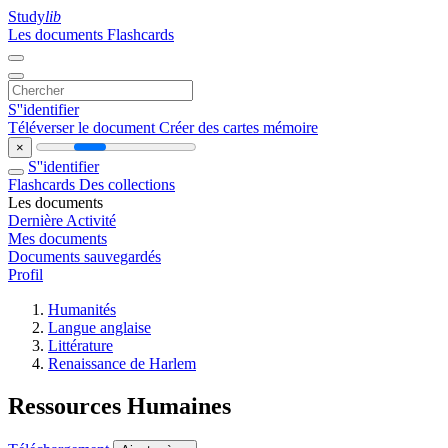
Study
lib
Les documents
Flashcards
S''identifier
Téléverser le document
Créer des cartes mémoire
×
S''identifier
Flashcards
Des collections
Les documents
Dernière Activité
Mes documents
Documents sauvegardés
Profil
Humanités
Langue anglaise
Littérature
Renaissance de Harlem
Ressources Humaines