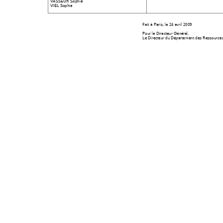
VASSEUR Sophie 
VIEL Sophie 
Fait à Paris, le 24
 avril 2009 
Pour le Directeur Gén
éral,  
Le Directeur du
 Département des
 Ressource