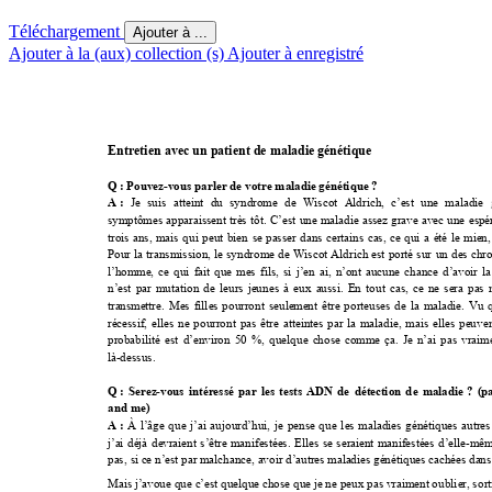
Téléchargement
Ajouter à ...
Ajouter à la (aux) collection (s)
Ajouter à enregistré
Entretien avec un patient de maladie génétique 
Q 
: Po
uvez
-
vous parler de votre maladie 
génétique
 ? 
Je 
suis 
atteint 
du 
syndrom
e 
de 
W
iscot 
Aldrich, 
c’est 
une 
m
aladie 
A :
symptômes 
apparaissent 
très 
tôt. 
C’est 
une 
m
aladie 
assez 
grave 
avec 
une 
espé
trois 
ans
, 
mais 
qui 
pe
ut 
bien 
se 
pass
er 
dan
s 
certain
s 
cas, 
ce 
qui 
a 
été 
le
mien
,
Pour 
la 
transmission,
le 
syndrome 
de W
iscot 
Aldrich est 
porté 
sur 
un 
des 
chr
l’homm
e, 
ce 
qui 
fait 
que 
mes
fils, 
si 
j’en 
ai, 
n’ont 
aucune 
cha
nce 
d’avoir 
la
n’est 
par 
m
utation 
de 
leurs 
jeunes 
à 
eux 
aussi. 
En 
tout 
cas, 
c
e 
ne 
sera 
pas 
transmettre
. 
M
es 
filles 
po
urront 
seulemen
t 
êtr
e 
p
orteuses 
de 
la 
ma
ladie. 
Vu 
récessif, 
elles 
ne 
po
urront 
pa
s 
être 
atteintes 
par 
la 
malad
ie, 
mais 
elles 
peuv
en
probabilité 
est 
d’environ 
50 
%, 
quelqu
e 
chose 
comme 
ça. 
Je 
n’ai 
pas 
vraim
là
-
dessus.
Q 
: 
Serez
-
vous 
intéressé 
par 
les 
tests 
ADN
de 
détection 
de 
maladie
? 
(p
and me)
À 
l’âge 
que 
j’ai 
aujourd
’hui,
je 
pens
e 
que 
les
mala
dies
géné
tiqu
es 
autres
A :
j’ai 
déjà 
devraient 
s
’être 
ma
nifestées. 
E
lles 
se 
seraient 
ma
nifestées 
d’elle
-
mêm
pas, si 
ce n’est par 
malchance, avoir 
d’autres maladi
es génétiques ca
ch
ées dan
Mais
 j
’avo
ue 
que
 c’
est
 qu
elq
ue 
chos
e 
que 
je 
ne 
peu
x p
as 
vra
imen
t 
oubl
ie
r, 
sor
t