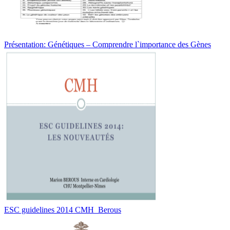
Présentation: Génétiques – Comprendre l`importance des Gènes
ESC guidelines 2014 CMH_Berous