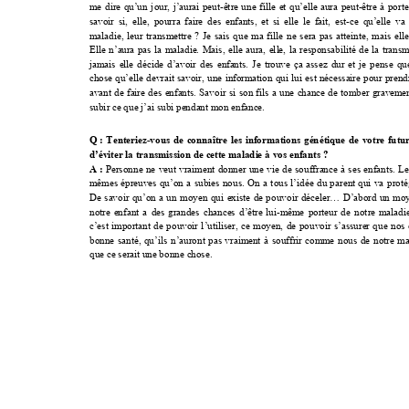
me 
dire 
qu’
un 
jour
, 
j’au
rai
peut
-
être 
une 
fille 
et 
qu’elle 
aura 
peut
-
être 
à 
porte
savoir 
si, 
elle, 
pourra 
faire 
des 
enfants,
et
si 
elle 
le 
fait, 
est
-
ce 
qu’elle 
va 
malad
ie,
leur
tra
nsmet
tre 
? 
Je 
sais 
que 
ma 
fille 
ne 
ser
a 
pas 
att
eint
e, 
mais 
elle
Elle 
n’aur
a 
pas 
la 
maladie
. 
Mais, 
ell
e 
aura, 
ell
e, 
la 
respon
sabili
té 
de 
la 
trans
m
jamais 
el
le 
décide 
d’avoir 
des 
e
nfants. 
Je 
trouve 
ça 
ass
ez 
dur 
et 
je 
pense 
qu
chose 
qu’elle 
devrait 
savoir, 
une 
information 
qu
i 
lui 
est 
nécessaire 
pour 
prend
avant 
de 
faire 
des 
enfants. 
Savoir 
si 
son 
fils 
a 
une 
chance 
de 
tomber 
graveme
subir ce que j’ai subi pendant mon enfance.
Q 
: 
Ten
teriez
-
vous 
de
connaître
les 
inform
ations 
gén
é
tique
de 
votre 
futur
d’éviter 
la transmi
ssion de c
ette maladi
e à vos e
nfants
 ? 
Personne 
ne 
veut 
vraiment
donner 
une 
vie 
de 
sou
ffrance 
à 
ses 
enfants. 
Le
A :
mêmes 
épreu
ves 
qu’on 
a 
sub
ies 
nous.
On 
a 
to
us 
l’idée
du 
paren
t 
qui 
va 
prot
é
De 
sa
voir 
qu’on 
a 
un 
m
oyen 
qui 
exi
ste
de 
pouvoir 
décele
r… 
D’abo
rd 
un 
moy
notre 
enfant 
a 
des 
grandes 
chan
ces 
d’être 
lui
-
même 
por
teur
de 
notr
e 
maladi
c’est 
important 
de 
pouvoir 
l’utiliser, 
ce 
moyen, 
de 
pouvoir 
s’assurer 
que 
nos 
bonne 
santé, 
qu’ils 
n’auront 
pas 
vraiment 
à 
souffrir 
comme 
nous 
de 
notre 
ma
que ce serai
t une bon
ne chose
.