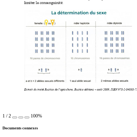
limit
er
 la co
nsa
nguin
it
é.
Ex
trait du traité 
Rustica de l
’apiculture, Rustica éditions
– août 
2009, ISB
N 978
-2-84038-7
1
/
2
100%
Documents connexes