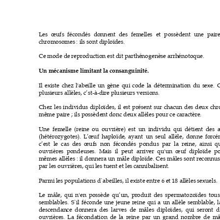
Les œufs
 féc
ondés 
donnen
t des
 fem
ell
es et pos
sèdent
 une pai
r
chromosomes
 : i
ls s
ont 
diplo
ïde
s
.
Ce mode de 
repro
duction es
t di
t parth
énogenès
e arrh
énotoque.
Un mécanis
me limitant la 
consanguinité. 
I
l exi
ste chez l
'a
beille un g
ène qui
 code la déterm
inati
on du s
exe.
C
plus
ieu
rs al
lè
les, c
’
st
-à-
dir
e plu
sieur
s 
ver
sio
ns.
Ch
ez le
s ind
ivid
us 
diploï
des, i
l es
t prés
ent su
r chacu
n des
 deux
 ch
même pai
re ; il
s p
ossèden
t donc deux a
ll
èles p
our ce caractère.
Une femel
le (rei
ne ou ouvri
è
re) est 
un i
ndivi
du qui
 détient des a
(hétéroz
ygotes
). 
L’
œuf 
h
ap
lo
ïde
, ayant
 un se
ul
 all
èle,
 donne forcé
c’
est le
 cas d
es œuf
s non
 fécon
dés
 pondus
 par l
a 
reine, ai
nsi
 q
ouvrières
 pondeus
es. Ma
is
 il
 peut arriv
er qu'un
 œuf 
diplo
ïde
p
mêm
es a
llèle
s :
il
donnera un mâl
e diploï
de. Ces mâl
es sont rec
onnus
par les
 ouvri
ères, qui
 les
 tuent et les
 ca
nnib
alis
ent.
Parmi
 les
 populati
ons d`a
beill
es, il ex
iste entre 6
 et 18 all
èles
 sexu
els
.
Le mâle,
 qui n'
en pos
sède qu
’
un
, p
rodui
t des s
permat
ozoïdes
 tous
sem
blable
s.
 S`i
l fé
co
nde une
 jeune r
ei
ne qui a u
n al
lèle s
embl
abl
e, l
descendan
ce donne
ra des larves
 de mâles
d
iplo
ïde
s
, qui s
eront d
ouvrières
. La fé
conda
tion de l
a rei
ne par u
n grand n
ombr
e de mâ