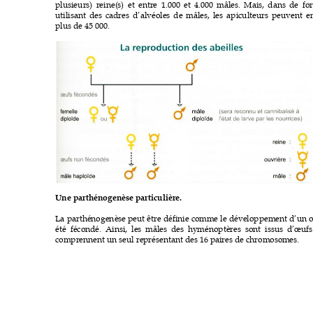
plu
sieurs
) reine(
s) et ent
re 
1.0
00 et 4.0
00 mâles. Mais, dans
de for
uti
lis
ant des
 cadr
es d’al
véoles
de mâl
es, l
es apiculteurs
 peuven
t e
plus de 45 000. 
Une 
parthénogenèse p
articulière.
La parthé
nogenès
e peut
 être d
éfi
nie c
omme l
e dével
oppemen
t d’un 
été fécon
dé.
Ai
nsi
, les
 mâl
es des hy
ménoptè
res s
ont 
issus d’
œufs
comprenn
ent un s
eul rep
résen
tant des
 16 pa
ires de chrom
osom
es.