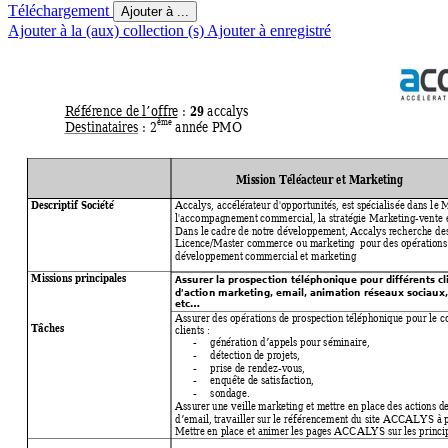
Téléchargement
Ajouter à ...
Ajouter à la (aux) collection (s)
Ajouter à enregistré
29 
Référence de l’offre
 : 
accalys 
ème
Destinataires
 : 2
 année PMO 
  Mission Téléacteur et Marketing 
Descriptif Société
Accalys, accélérateur d'opportunités, est spécialisée dans le M
l'accompagnement commercial, la straté
gie Marketing-vente e
Dans le cadre de notre développement, Accalys rech
erche des
Licence/Master commerce ou marketing  pour des opérations 
développement commercial et marketing 
Missions principales 
Assurer la prospection téléphonique pour différents cl
d’action marketing, email, animation rése
aux sociaux,
etc…
Assurer des opérations de prospection télé
phonique pour le c
Tâches 
clients :  
-
génération d’appels pour séminaire,  
-
détection de projets,  
-
prise de rendez-vous,  
-
enquête de satisfaction,  
-
sondage.  
Assurer une veille marketing et mettre en place des actions de
d’email, travailler sur le référencement du s
ite ACCALYS à part
Mettre en place et animer les pages ACCALYS sur les princip