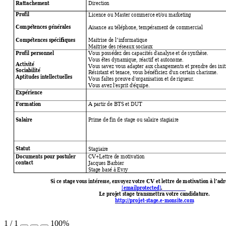
Rattachement 
Direction 
Profil 
Licence ou Master commerce et/ou marketing  
Compétences générales 
Aisance au téléphone, tempérament de commercial 
Compétences spécifiques  
Maitrise de l’informatique 
Maitrise des réseaux sociaux 
Profil personnel 
Vous possédez des capacités d'
analyse et de synthèse. 
Vous êtes dynamique, réactif et autonome. 
Activité  
Vous savez vous adapter aux changements et prendre des initi
Sociabilité  
Résistant et tenace, vous bénéficiez d'un certain charisme. 
Aptitudes intellectuelles  
Vous faîtes preuve d'orga
nisation et de rigueur. 
Vous avez l'esprit d'équipe.  
Expérience 
Formation 
A partir de BTS et DUT 
Salaire 
Prime de fin de stage ou salaire stagiaire 
Stagiaire 
Statut 
Documents pour postuler 
CV+Lettre de motivation 
contact 
Jacques Barbier  
Stage basé à Evry 
Si ce stage vous intéresse, envoyez votre CV et lettre de motivation à l’adr
[email protected]
.  
Le projet stage transmettra votre candidature. 
http://projet-stage.e-monsite.com
1
/
1
100%