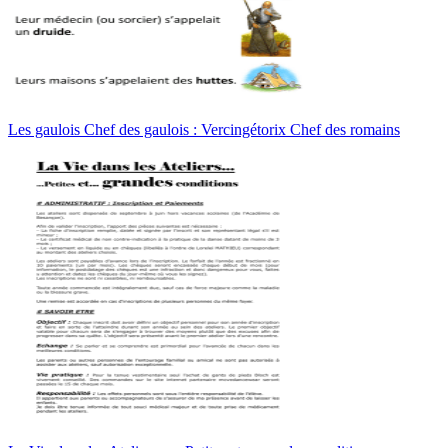
Les gaulois Chef des gaulois : Vercingétorix Chef des romains