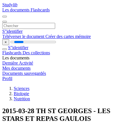
Study
lib
Les documents
Flashcards
S''identifier
Téléverser le document
Créer des cartes mémoire
×
S''identifier
Flashcards
Des collections
Les documents
Dernière Activité
Mes documents
Documents sauvegardés
Profil
Sciences
Biologie
Nutrition
2015-03-28 TH ST GEORGES - LES
STARS ET REPAS GAULOIS