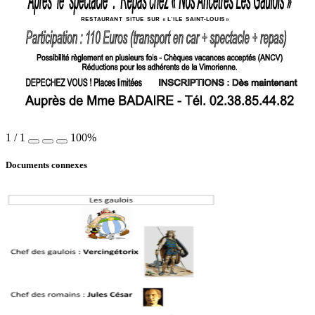
RESTAURANT 
SITUE 
SUR
«
L
’ILE 
SAINT
-
LOUIS
»
1
/
1
100%
Documents connexes