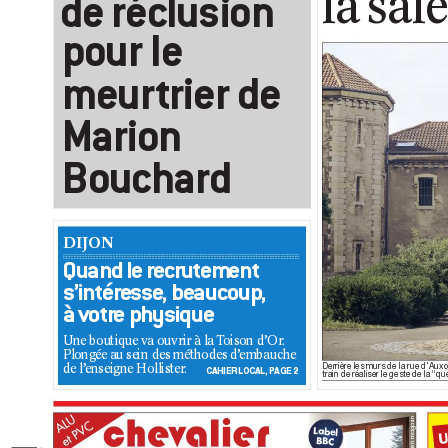
l
a
sa
l
d
e r
é
c
l
u
s
i
o
n
p
o
u
r l
e
m
e
u
r
t
r
i
e
r d
e
M
a
r
i
o
n
B
o
u
c
h
a
r
d
DI
JON
Q
u
a
n
d
l
e
r
e
c
r
u
t
e
m
e
n
t
s
’
i
n
t
é
r
e
s
s
e
,
b
e
a
u
c
o
u
p
,
à
v
o
t
r
e
p
h
y
s
i
q
u
e
U
n
e b
o
u
t
i
q
u
e v
a o
u
vr
i
r à l
a T
oi
so
n d
’
Or
.
P
l
o
n
g
é
e a
u s
e
i
n d
e
s mé
t
h
o
d
e
s d
’
em
ba
uc
h
e
Derrière les murs de la rue d'Aux
d
e l
’
e
n
s
e
i
g
n
e H
o
l
l
i
st
e
r
.
CA
HIE
R LO
CA
L, P
AG
E 2
train de réaliser le geste de la “qu
Label
U
BBC