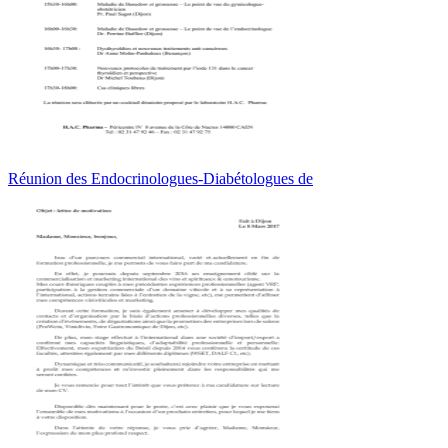
Réunion des Endocrinologues-Diabétologues de