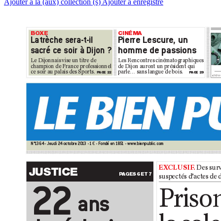
Ajouter à la (aux) collection (s)
Ajouter à enregistré
BO
XE
C
IN
ÉM
A
L
at
r
è
ch
e s
e
r
a
-
t
-i
l
P
i
e
r
r
e L
e
s
cu
r
e
, u
n
s
ac
r
é ce s
o
ir à D
i
j
o
n ?
h
o
m
m
e d
e p
a
s
s
i
o
n
s
Le Dijo
nnais v
ise un tit
re de
Le
s Re
nc
on
tr
es c
in
ém
at
og
ra
ph
iqu
es
c
hampi
on de Fran
ce prof
essio
nnel
de D
ij
on a
ur
on
t un p
ré
si
de
nt q
ui
ce soir a
u palai
s des Spor
ts.
pa
rl
e… san
s lan
gu
e de b
oi
s.
P
AGE 2
2
P
AG
E 29
471711
N°
1
3
64 - J
eu
di 2
4 o
ct
obr
e 2
0
1
3 - 1
- F
on
dé e
n 1
8
5
1 - www
.
bi
en
pub
li
c.c
om
€
EX
C
L
U
S
I
F
. 
Des surv
J
U
S
T
I
C
E 
P
AGE
S 6 ET 7
susp
ectés d
’act
es de 
2
2
P
r
i
s
o
a
n
s