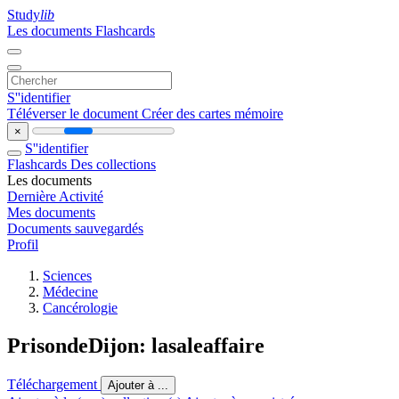
Study
lib
Les documents
Flashcards
S''identifier
Téléverser le document
Créer des cartes mémoire
×
S''identifier
Flashcards
Des collections
Les documents
Dernière Activité
Mes documents
Documents sauvegardés
Profil
Sciences
Médecine
Cancérologie
PrisondeDijon: lasaleaffaire
Téléchargement
Ajouter à ...