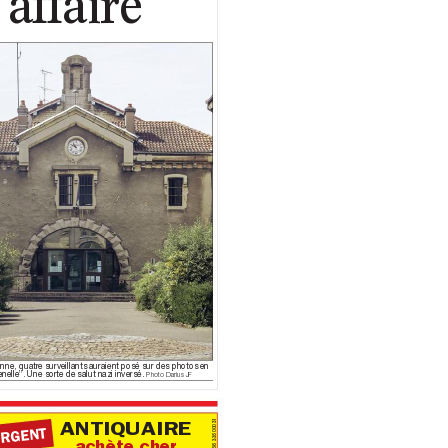
e
a
f
f
a
i
r
e
onne, quatr
e surveillants auraient posé sur des photos en
enelle”. Une sorte de salut nazi inversé. 
Ph
oto D
ari
us J
F
Siret 410 566 335 00031
ANTIQUAIRE
RGENT
achète cher