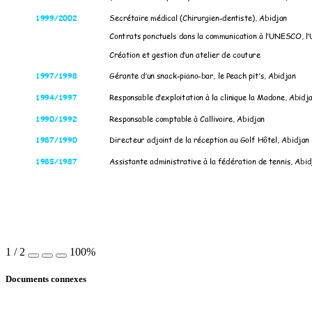
1999/2002
Secrétaire médical
 (Chirurgien-dent
iste), Abidjan
Contrats ponc
tuels dans la 
communicat
ion à 
l’UNESCO,
 l
Création et
 gest
ion d’un atelie
r de couture 
1997/1998
Gérante d’un 
snack
-piano-
bar, le
 Peach pit’s, 
Abidjan
1994/1997
Responsable d’expl
oitation 
à la c
linique la Madone, 
Abidj
1990/1992
Responsable co
mptable à 
Callivoire, Abidjan 
1987/1990
Directeur adjo
int de la réception 
au Golf Hôte
l, Abidjan 
1985/1987
Assistante administ
rative à 
la fédération de
 tennis, Abid
1
/
2
100%
Documents connexes