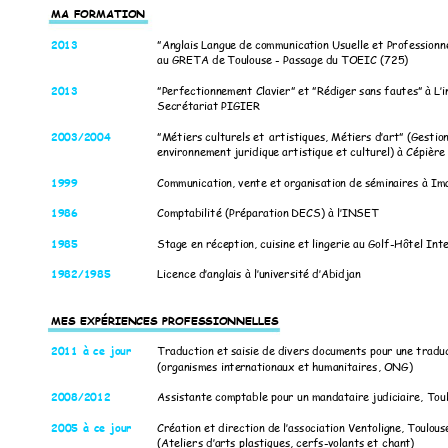
MA FORMATION
20
13
”
Anglais Langue 
de communicat
ion Usuelle e
t Professionn
au GRETA de
 Toulouse - Passage 
du TOEIC (725
) 
20
13
”
Perfectionneme
nt C
lavier” et
 ”Rédiger sans 
fautes” à 
L’i
Secrétariat PIGIE
R 
2003/2004
”Métiers cultu
rels et
artistiques, Mé
tiers d’art
” (Gestio
environnement 
juridique 
artistique et 
culturel) à 
Cépière
1999
Communicat
ion, vente et 
organisation de sém
inaires à Im
1986
Compt
abilité (Préparation 
DECS) à 
l’INSET
1985
Stage en réce
ption, c
uisine et linge
rie au Golf-Hôtel Int
e
1982/1985
Licence d’anglai
s à l’université d’A
bidjan
MES EXPÉRIEN
CES PROFESSION
NELLES 
2011
 à ce jour 
T
raduction et saisie 
de divers doc
uments pour 
une tradu
(organismes inte
rnationaux 
et humanitaires, 
ONG) 
2008/2012
Assistante com
ptable pour un manda
taire judic
iaire, Tou
2005 à ce jour
Création et
direction de l’associatio
n Ventolign
e, Toulo
us
(Ateliers d’a
rts plastiques, 
cerfs
-volants et chant
) 