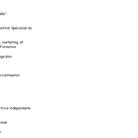
e
lle
” 
nstitut Spécialisé 
de 
n, m
arketing, e
t 
 Formation 
age
 plus  
rcontinental 
ctrice indépendan
te 
louse
e