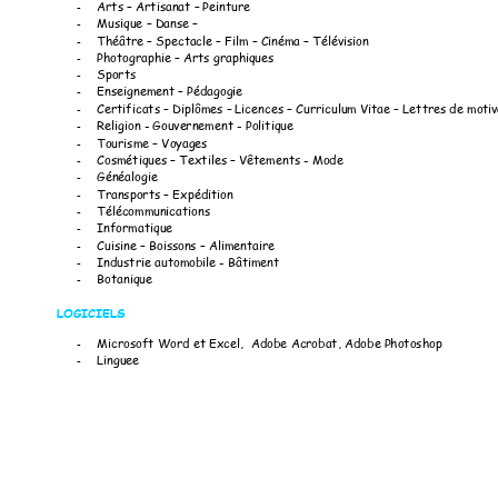
-
Arts 
–
 Artisanat 
–
Peinture 
-
Musique 
–
 D
anse 
–
-
Théâtre 
–
 Spect
acle 
–
 F
ilm 
–
 C
inéma 
–
 Télé
vision 
-
Photographie 
–
 A
rts graph
iques 
-
Sports 
-
Enseignement
–
 Pédagogie 
-
Certificats 
–
Diplômes 
–
Licences 
–
Cu
rriculum 
Vitae 
–
 Lett
res de mot
iv
-
Religion - Gouve
rnement - Politique
-
Tourisme 
–
 Voya
ges 
-
Cosmétiques 
–
 Textiles 
–
 Vêt
ements - Mo
de 
-
Généalogie 
-
Transports 
–
 E
xpédition 
-
Télécomm
unications 
-
Informatique 
-
Cuisine 
–
 Bois
sons 
–
 Ali
mentaire 
-
Industrie autom
obi
le
 - Bâtiment 
-
Botanique 
LOGICIELS 
-
Microsoft Word 
et Ex
cel,  Adobe Ac
robat, Adobe 
Photoshop  
-
Linguee 