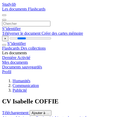
Study
lib
Les documents
Flashcards
S''identifier
Téléverser le document
Créer des cartes mémoire
×
S''identifier
Flashcards
Des collections
Les documents
Dernière Activité
Mes documents
Documents sauvegardés
Profil
Humanités
Communication
Publicité
CV Isabelle COFFIE
Téléchargement
Ajouter à ...