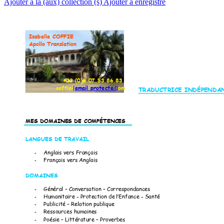
Ajouter à la (aux) collection (s)
Ajouter à enregistré
Isabelle COFFIE 
Apollo Translat
ion
             +33
 (0)6.07.53.86.83
          coffiei
[email protected]
om 
TRADUCTRICE INDÉP
ENDA
MES DOMAINE
S DE CO
MPÉTENCES
LANGUES DE
 TRAVAIL  
-
Anglais ve
rs Français 
-
Français ve
rs Anglais 
DOMAINES 
-
Général 
–
 Co
nversation 
–
 Correspondanc
es 
-
Humanitaire - 
Prote
ction de 
l’Enfance
 - Santé 
-
Publicité 
–
Relation publique 
-
Ressources humaine
s 
-
Poésie 
–
 Litté
rature 
–
 Prove
rbes 