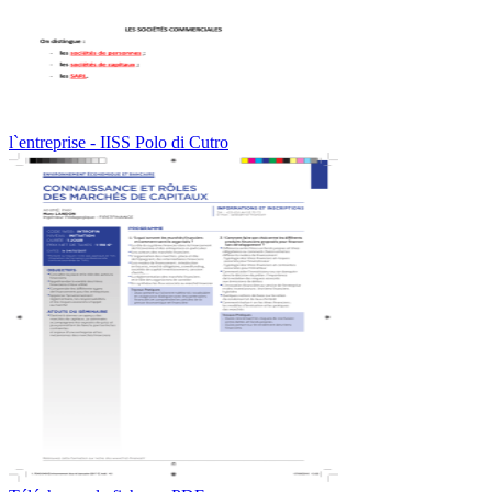
l`entreprise - IISS Polo di Cutro