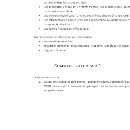
certains projets liés à cette 
stratégie 
Une acquisition, une fusion, u
n rachat d’action
, une cess
ion globale d
u co

participation minorita
ire 
Une offre publique d’
achat (OPA) ou une offre publique d’
échange (OPE)

Une introduction en b
ourse (IPO), une augmentation d
u capital ou une e

composantes d’action
Une reprise financée par e
ffe
t de levier

Diverse situation de valori
sation pour damodar
an 
Gestion des portefeuilles

Acquisition (rationn
el : étude préalable, irrationn
el 
: achète car un peu d
’

Diagnostic financier

C
?
O
M
M
E
N
T
V
A
L
O
R
I
S
E
R
La démarche consiste
 : 
1.
Dresser une diagno
stic fondamental (analyse stratégiqu
e et financière de
SWOT, perte ou p
rofit, comparaison par rapport au
 secteur (ratio moyen
sur performance) 