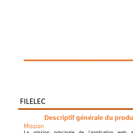
FILELEC
Descriptif géné
rale du produ
Mission 
La 
mission 
princ
ipale 
de 
l'appl
ication 
web 
a