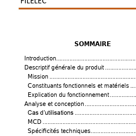
FILELEC
SOMMAIRE 
Introduction 
................................................
Descriptif générale d
u produit 
..................
Mission 
....................................................
Constituants f
onctionnels et 
matériels 
...
Explication du f
onctionnement 
...............
Analyse et conception
..............................
.....................................
Cas d’utilisations
MCD 
........................................................
Spécificités techniques
...........................