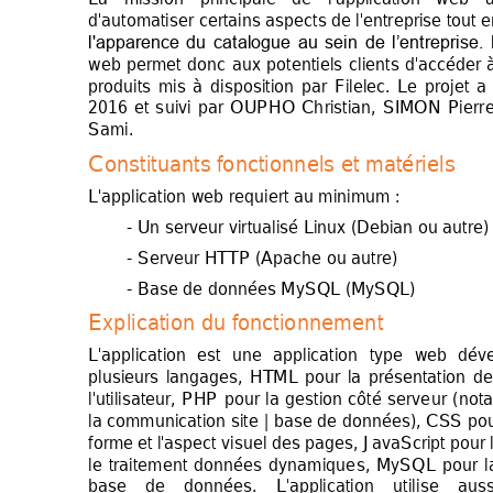
d'automatiser certains aspects de 
l'entreprise tout e
l'apparence 
du 
catalogue 
au 
sein 
de 
l’entreprise. 
web 
permet 
don
c 
aux 
potenti
els 
clients 
d'accéder 
produits 
mis 
à 
dispos
ition 
par 
Filelec. 
Le 
projet 
a 
2016 
et 
s
uivi 
par 
OUPH
O 
Ch
ristian, 
SIMON 
Pierr
e
Sami. 
Constituants f
onctionnels et 
matériels 
L'application 
web requiert au minimum
 : 
- Un serveur virtu
alisé Linux (Debi
an ou autre)
- Serveur HTTP (
Apache ou autr
e) 
- Base de donné
es M
ySQL (MySQL)
Explication du f
onctionnement 
L'application 
est 
une 
application 
type 
web 
dév
plusieurs 
langages, 
HTML 
pour 
la 
présentation 
d
e
l'utilisateur, 
PHP 
pour 
la 
gestion 
côté 
serve
ur 
(not
la comm
unication site 
| 
base de 
données), CSS 
pou
forme 
et 
l'aspect visuel 
des 
pages, JavaScript 
pour 
le 
traitement 
don
nées 
dynamique
s, 
MySQL 
pour 
l
base 
de 
données. 
L'application 
util
i
se 
auss