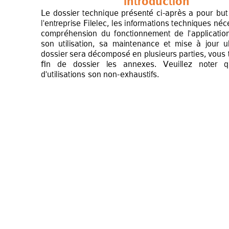
Introduction 
Le 
dossier 
techn
ique 
présenté 
ci
-
après 
a 
pou
r 
but
l'entreprise Filel
ec, les informati
ons techniques
 néc
compréhension 
du 
fonctionneme
nt 
de 
l'
applicatio
son 
utilisation, 
sa 
maintenance 
et 
mise 
à 
jour 
u
dossier sera 
décomposé en 
plusieurs parties, 
vous 
fin 
de 
dossier 
les 
annexes. 
Veuillez 
noter 
q
d'utilisations
 son non-exhaustifs
. 