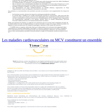
Les maladies cardiovasculaires ou MCV constituent un ensemble