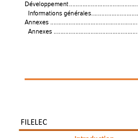
Développement 
.........................................
Informations 
générales 
...........................
Annexes 
....................................................
Annexes 
..................................................
FILELEC