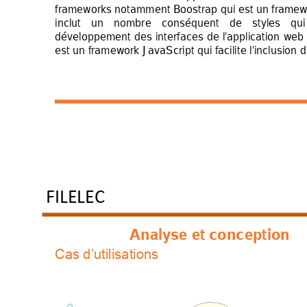
frameworks notamm
ent Boostrap qui est un frame
inclut 
un 
nombre 
conséquent 
de 
styles 
qui
développement 
des 
i
nterfaces 
de 
l'application 
web 
est un framework
 JavaScript qui
 facili
te l'inclusion 
FILELEC
Analyse et conception
Cas d’utilisations