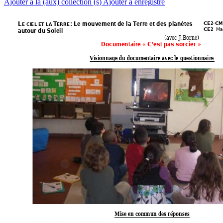
Ajouter à la (aux) collection (s)
Ajouter à enregistré
L
T
: Le mouvement de la
 Terre et des planètes 
CE2-CM
E CIEL ET L
A 
ERRE
Ma
CE2  
autour du Soleil
(avec J.Borne)
Documentaire « C’est pas
 sorcier » 
Visionnage du documentaire avec le questionnaire 
Mise en commun des réponses 