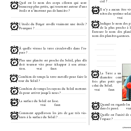
ciel ? 
Quel  est  le  nom  des  corps  célestes  qui  sont 
 . . . . . . . . . . . . . . . . . . . . . . . . . .
4’ 
beaucoup plus petits, 
qui tourn
ent autour 
d’une 
Il 
n’y 
a 
aucun
être 
vi
étoile et n’émettent pas de lumière ? 
20’ 
nètes du système solai
 vrai 
. . . . . . . . . . . . . . . . . . . . . . . . . . . . . . . . . . . . . . . . . . . . . . . . . . . . . . . . . . . . . . . . . . . . . . . . . . . . . . . . . . . . . . 
Indique 
le 
nom 
des 
p
L’étoile 
du 
Berger 
est-elle 
vraiment 
une 
étoile 
? 
21’ 
4’ 
de 
la 
plus 
proche 
à 
Pourquoi ? 
. . . . . . . . . . . . . . . . . . . . . . . . . . . . . . . . . . . . . . . . . . . . . . . . . . . . . . . . . . . 
Entoure 
le 
nom 
des 
planè
nom des planètes gazeuses. 
. . . . . . . . . . . . . . . . . . . . . . . . . . . . . . . . . . . . . . . . . . . . . . . . . . . . . . . . . . . . . . . . . . . . . . . . . . . . . . . . . . . . . .  
. . . . . . . . . . . . . . . . . . . . . . . . . . . . . . . . . . . . . . . . . . . . . . . . . . . . . . . . . . . . . . . . . . . . . . . . . . . . . . . . . . . . . .  

. . . . . . . . . . . . . . . . . . . . . .  
À 
quelle 
vitesse 
la 
terre 
circule-t-elle 
da
ns 
l’es-

. . . . . . . . . . . . . . . . . . . . . .  
. 
5’
pace ? 
. . . . . . . . . . . . . . . . . . . . . . . . . . . . . . . . . . . . . . . . . . . . . . . . . . . . . . . . . . . . . . . . . . 

. . . . . . . . . . . . . . . . . . . . . .  
Plus 
une 
planète 
est 
proche 
du 
Soleil, 
plus 
elle 

. . . . . . . . . . . . . . . . . . . . . .  
7’
doit 
tourner 
vite 
pour 
échapper 
à 
son 
attrac-
¡
. . . . . . . . . . . . . . . . . . . . . .  
tion.  
 vrai 
 faux 
La  Terre  a 
un 
21’
Combien 
d
e 
temps 
l
a 
terre 
met-elle pour 
faire 
le 
diamètre 
cent 
7’ 
tour du Soleil ? 
fois 
plus 
petit 
que 
. . . . . . . . . . . . . . . . . . . . . . . . . . . . . . . . . . . . . . . . . . . . . . . . . . . . 
celui du Soleil. 
Combien 
de t
emps le
s rayo
ns d
u Soleil 
mettent-
 vrai 
 faux 
8’
ils pour arriver jusqu’à nous ? 
. . . . . . . . . . . . . . . . . . . . . . . . . . . . 
La surface d
u Soleil est lisse. 
10’ 
Quand on regarde les é
 vrai 
 faux 
24’
dans le passé. 
 vra
Comment 
appelle-t-on 
les 
je
ts 
de 
gaz 
très 
vio-
Quelle 
est 
l’unité 
de 
12’
lents à la surface du Soleil ? 
24’ 
. . . . . . . . . . . . . . . . . . . . . . . . . . . . . . . . 
l’espace ? 
 . . . . . . . . . . . . . . . . . . . 
. . . . . . . . . . . . . . . . . . . . . . . . . . . . . . . . . . . . . . . . . . . . . . . . . . . . . . . . . . . . . . . . . . . . . . . . . . . . . . . . . . . . . .  
© Illustratio