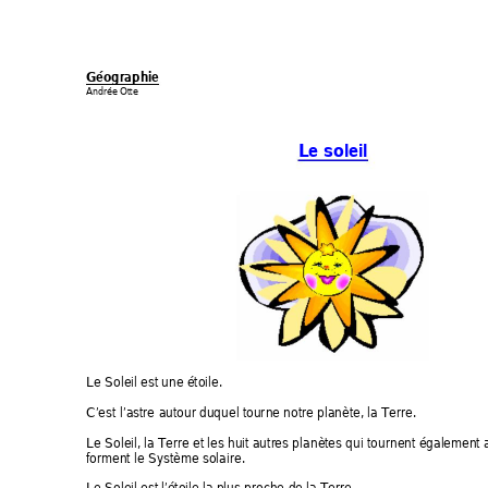
G
é
og
r
a
p
h
ie 
A
nd
r
é
e
O
t
t
e 
L
e
s
o
l
e
il
Le
S
o
l
e
i
l
e
s
t 
une
é
t
o
i
l
e
.  
C’
e
s
t 
l
’
a
s
t
r
e
au
t
ou
r
duqu
e
l
t
ou
r
n
e
no
t
r
e
p
l
a
n
è
t
e
, 
l
a
T
e
rr
e
.  
Le
S
o
l
e
i
l
,
l
a
T
e
rr
e
e
t
l
e
s
h
u
i
t
au
t
r
e
s
p
l
anè
t
e
s
q
u
i
t
ou
r
n
e
n
t 
ég
a
l
e
m
en
t 
f
o
r
m
en
t 
l
e
S
ys
t
è
m
e
s
o
l
a
i
r
e
. 
Le
S
o
l
e
i
l
e
s
t
l
’
é
t
o
i
l
e
l
a
p
l
u
s
p
r
o
c
he
d
e
l
a
T
e
rr
e
.