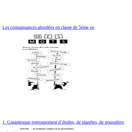
Les connaissances abordées en classe de 5ème en
1. Gigantesque regroupement d`étoiles, de planètes, de poussières