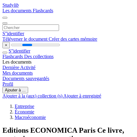
Study
lib
Les documents
Flashcards
S''identifier
Téléverser le document
Créer des cartes mémoire
×
S''identifier
Flashcards
Des collections
Les documents
Dernière Activité
Mes documents
Documents sauvegardés
Profil
Ajouter à ...
Ajouter à la (aux) collection (s)
Ajouter à enregistré
Entreprise
Économie
Macroéconomie
Editions ECONOMICA Paris Ce livre,