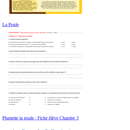
La Poule
Plumette la poule : Fiche élève Chapitre 3