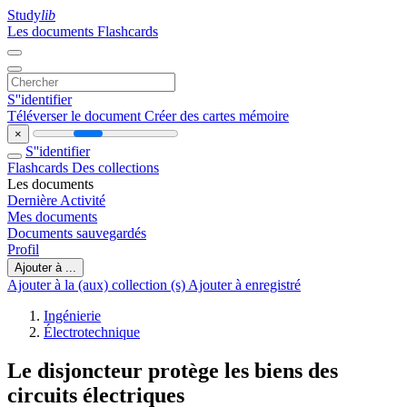
Study
lib
Les documents
Flashcards
S''identifier
Téléverser le document
Créer des cartes mémoire
×
S''identifier
Flashcards
Des collections
Les documents
Dernière Activité
Mes documents
Documents sauvegardés
Profil
Ajouter à ...
Ajouter à la (aux) collection (s)
Ajouter à enregistré
Ingénierie
Électrotechnique
Le disjoncteur protège les biens des
circuits électriques