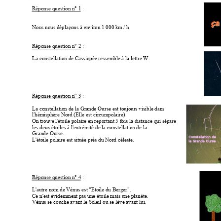
Réponse question n° 1
 : 
Nous nous déplaçons à environ 1 000 km
 / h. 
Réponse question n° 2
 : 
La constellation de Cassiopée ressemble à la lettre W. 
Réponse question n° 3
 : 
La constellation de la Grande Ourse est toujours visible dans  
l'hémisphère Nord (Elle est circumpolaire). 
On trouve l'étoile polaire en reportant 5 fois la distance qui sépare 
les deux étoiles à l'extrémité de la constellation de la  
Grande Ourse. 
L'étoile polaire est située près du Nord céleste. 
Réponse question n° 4
 : 
L'autre nom de Vénus est "Etoile du Berger". 
Ce n'est évidemment pas une étoile mais une planète. 
Vénus se couche avant le Soleil ou se lève avant lui. 