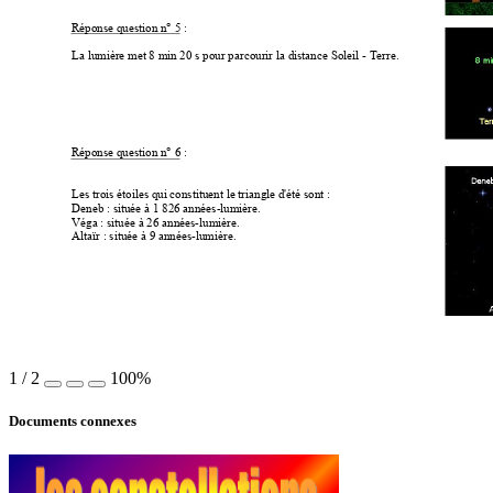
Réponse question n° 5
 : 
La lumière met 8 min 20 s pour parcourir la distance Soleil - Terre. 
Réponse question n° 6
 : 
Les trois étoiles qui constituent le triangle d'été sont : 
Deneb : située à 1 826 années-lumière. 
Véga : située à 26 années-lumière. 
Altaïr : située à 9 années-lumière. 
1
/
2
100%
Documents connexes