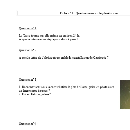
Fiche n° 1 : Questionnaire sur le planétarium 
Question n° 1
 :  
La Terre tourne sur elle
 même en environ 24 h. 
A quelle vitesse nous déplaçons alors à paris ? 
Question n° 2
 :  
A quelle lettre de l’alphabet ressemble la constellation de Cassiopée ? 
Question n° 3
 : 
1. Reconnaissez-vous la constellation la 
plus brillante, prise en photo avec  
un long temps de pose ? 
2. Où est l'étoile polaire? 
Question n°4
 : 