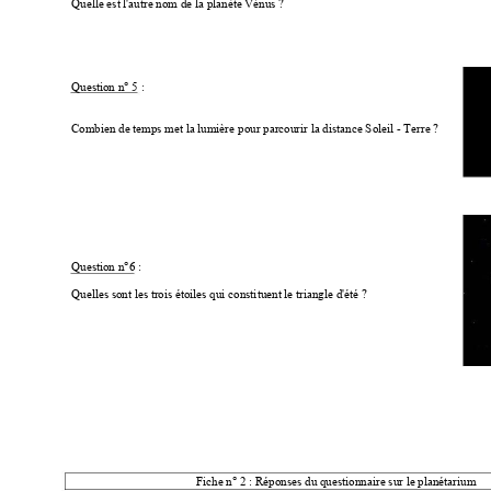
Quelle est l'autre nom de la planète Vénus ? 
Question n° 5
 : 
Combien de temps met la lumière pour pa
rcourir la distance Soleil - Terre ? 
Question n°6
 : 
Quelles sont les trois étoiles qui constituent le triangle d'été ? 
Fiche n° 2 : Réponses du questionnaire sur le planétarium 