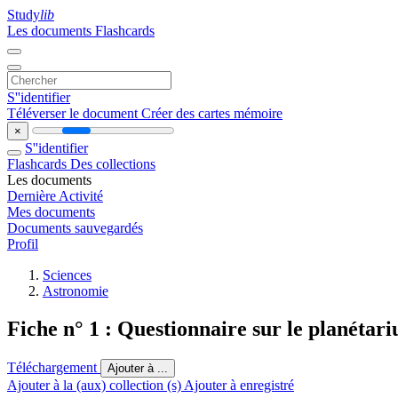
Study
lib
Les documents
Flashcards
S''identifier
Téléverser le document
Créer des cartes mémoire
×
S''identifier
Flashcards
Des collections
Les documents
Dernière Activité
Mes documents
Documents sauvegardés
Profil
Sciences
Astronomie
Fiche n° 1 : Questionnaire sur le planétar
Téléchargement
Ajouter à ...
Ajouter à la (aux) collection (s)
Ajouter à enregistré