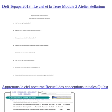
Défi Tepapa 2013 : Le ciel et la Terre Module 2 Atelier stellarium
Apprenons le ciel nocturne Recueil des conceptions initiales Qu`est