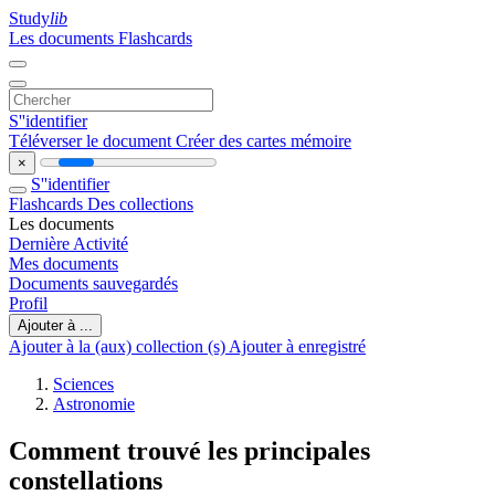
Study
lib
Les documents
Flashcards
S''identifier
Téléverser le document
Créer des cartes mémoire
×
S''identifier
Flashcards
Des collections
Les documents
Dernière Activité
Mes documents
Documents sauvegardés
Profil
Ajouter à ...
Ajouter à la (aux) collection (s)
Ajouter à enregistré
Sciences
Astronomie
Comment trouvé les principales
constellations