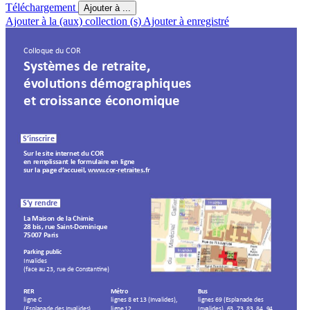
Téléchargement
Ajouter à ...
Ajouter à la (aux) collection (s)
Ajouter à enregistré
Colloque du COR
S
ys
t
èmes de re
tr
ait
e,  
év
oluons démogr
aphiques 
et cr
oissance économique
S’inscrire
Sur le site int
ernet du COR 
en remplissant le f
ormulaire en ligne 
sur la page d’
accueil, www
.cor
-retr
ait
es.fr
S’
y rendre
La Maison de la Chimie
28 bis, rue Saint
-Dominique
75007 Paris
Parking public
Inv
alides  
(face au 23, rue de Cons
tanne)
RER
Métro
Bus
lignes 8 et 13 (Inv
alides), 
ligne C  
lignes 69 (Esplanade des 
(Esplanade des Inv
alides)
Inv
alides), 63, 73, 83, 84, 94 
lig
ne 
12  