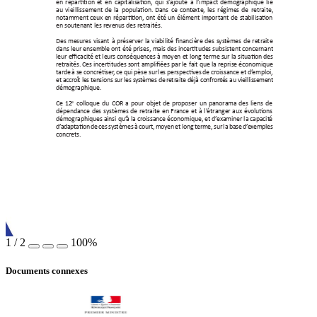
en 
réparon 
et 
en 
capitalisaon, 
qui 
s’
ajout
e 
à 
l’impact 
démographique 
lié 
au 
vieillissemen
t 
de 
la 
populaon. 
Dans 
ce 
con
te
xte, 
les 
régimes 
de 
retr
aite, 
notamment ceux 
en 
réparon, 
ont 
été 
un 
élément 
important de 
stabilisaon 
en soutenant les r
evenus des r
etrait
és. 
Des 
mesures 
visant 
à 
préserver 
la 
viabilité 
nancière 
des 
sys
tèmes 
de 
retr
aite 
dans leur 
ensemble ont été prises, 
mais des 
incertudes subsistent concernant 
leur ecacité et leur
s conséquences à moyen et long terme sur la situaon des 
retr
aités. Ces incertudes sont ampliées 
par le 
fait que la 
reprise économique 
tarde 
à 
se concr
éser
, 
ce qui 
pèse sur 
les 
perspecv
es 
de 
croissance 
et 
d’
emploi, 
et
 ac
cr
oî
t l
es t
en
si
ons
 su
r l
es
 s
ys
tè
me
s de
 re
tr
ait
e d
éj
à co
nf
r
on
té
s au
 vie
ill
iss
eme
n
t 
démographique.
colloque 
du 
COR 
a 
pour 
objet 
de 
pr
oposer 
un 
panorama 
des 
liens 
de 
e
Ce 
12
dépendance 
des 
sy
stèmes 
de 
retr
aite 
en 
France 
et 
à 
l’
étranger 
aux 
évoluons 
démographiques ainsi qu’
à la croissance économique, e
t d’
examiner la capacit
é 
d’
ada
pt
aon 
de 
ces 
s
ys
tèmes
à 
co
urt,
moy
en 
et 
long 
ter
me,
sur 
la 
bas
e 
d’
e
x
emp
les 
concre
ts.
1
/
2
100%
Documents connexes