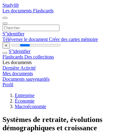
Study
lib
Les documents
Flashcards
S''identifier
Téléverser le document
Créer des cartes mémoire
×
S''identifier
Flashcards
Des collections
Les documents
Dernière Activité
Mes documents
Documents sauvegardés
Profil
Entreprise
Économie
Macroéconomie
Systèmes de retraite, évolutions
démographiques et croissance