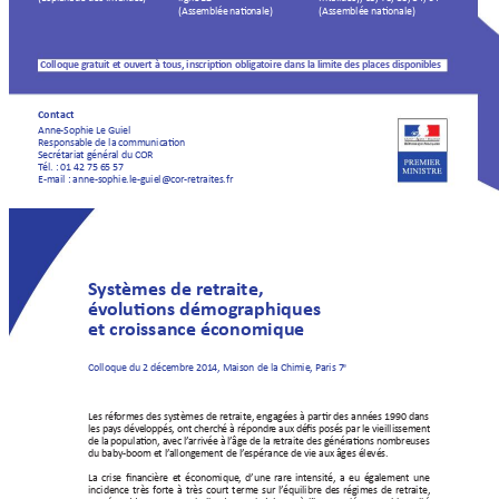
(As
sem
blée
 na
o
nale
)
(Assemblée naonale)
Colloque gra
tuit et ouvert à t
ous, inscripon obliga
toire dans la limit
e des places disponibles
Contact
Anne-Sophie Le Guiel 
Responsable de la communic
aon
Secrét
ariat génér
al du COR
T
él. : 01 42 75 65 57
E-mail : anne-sophie.le-guiel@cor
-r
etrait
es.fr
S
ys
tèmes de r
etr
aite,  
év
oluons démogr
aphiques 
et cr
oissance économique 
e
Colloque du 2 décembre 2014, Maison de la Chimie, P
aris 7
Les réf
ormes des 
sy
stèmes de retr
aite, engagées à parr des années 
1990 dans 
les
 pa
ys
 dév
el
oppé
s, o
nt c
her
ch
é à r
épo
ndr
e a
ux dé
s
 posé
s par
 le v
ieil
lis
sem
ent 
de 
la 
populaon, 
av
ec 
l’
arrivée 
à 
l’
âge de 
la 
r
etr
aite 
des 
génér
aons 
nombreuses 
du baby-boom e
t l’
allongement de l’
espérance de vie aux âges élevés.
La 
crise 
nancière 
et 
éc
onomique, 
d’une 
r
are 
in
tensité, 
a 
eu 
ég
alement 
une 
incidence 
très 
f
orte 
à 
tr
ès 
court 
terme 
sur 
l’
équilibre 
des 
r
égimes 
de 
retr
aite, 