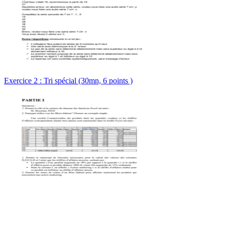
Exercice 2 : Tri spécial (30mn, 6 points )