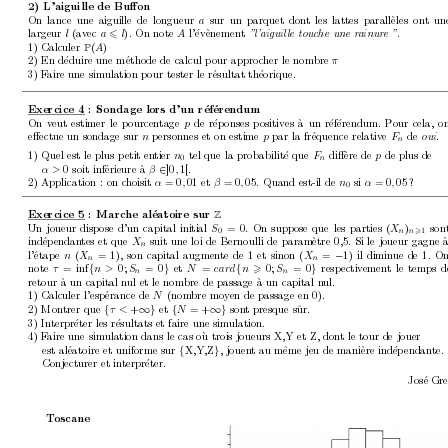
2) L’aiguille de Buﬀon
On lance une aiguille de longueur 
sur un parquet don
t les lattes parall`
eles ont un
a
largeur 
(a
vec 
). On note 
l’
´
ev`
enement 
.
l
a
l
A
”l’aiguil
le touche une r
ainur
e ”
6
1) Calculer 
(
)
A
P
2) En d
´
eduire une m
´
etho
de de calcul p
our appro
c
her le nombre 
π
3) F
aire une simulation pour tester le r´
esultat th´
eorique.
Exercice 4 : Sondage lors d’un r´
ef
´
erendum
On v
eut estimer le p
ourcentage 
de r
´
ep
onses p
ositives `
a un r
´
ef´
erendum. Pour cela, o
p
eﬀectue un sondage sur 
p
ersonnes et on estime 
par la fr
´
equence relativ
e 
de 
.
n
p
F
oui
n
1) Quel est le plus p
etit en
tier 
tel que la probabilit´
e que 
diﬀ`
ere de
de plus de
n
F
p
n
0
0 soit inf
´
erieure `
a 
∈
]0
1[.
α > 
β
,
2) Application : on c
hoisit 
= 0
01 et 
= 0
05. Quand est-il de 
si 
= 0
05 ?
α
,
β
,
n
α
,
0
Exercice 5 : Marc
he al´
eatoire sur 
Z
Un joueur disp
ose d’un capital initial 
= 0. On suppose que les parties (
)
son
S
X
n
n
0
1
>
ind
´
ep
endan
tes et que 
suit une loi de Bernoulli de
param
`
etre 0,5. Si le joueur gagne 
X
n
l’
´
etap
e 
(
= 1), son capital augmen
te de 1 et sinon (
=
−
1) il dimin
ue de 1. O
n
X
X
n
n
note 
= inf
{
0; 
= 0
}
et 
=
{
0; 
= 0
}
resp
ectiv
ement le temps d
τ
n > 
S
N
car
d
n
S
>
n
n
retour `
a un capital n
ul et le nombre de passage `
a un capital n
ul.
1) Calculer l’esp
´
erance de 
(nom
bre moy
en de passage en 0).
N
2) Mon
trer que 
{
+
∞} 
et 
{
= +
∞} 
son
t presque s
ur.
ˆ
τ
< 
N
3) In
terpr´
eter les r´
esultats et faire une simulation.
4) F
aire une simulation dans le cas o`
u trois joueurs X,Y et Z, don
t le tour de jouer
est al
´
eatoire et uniforme sur 
{
X,Y,Z
}
, jouen
t au mˆ
eme jeu de mani`
ere
ind´
ep
endante.
Conjecturer et in
terpr´
eter.
Jos
´
e Gre
1
T
oscane