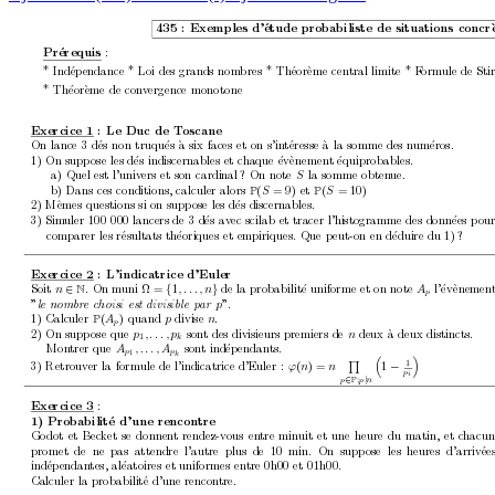
435 : Exemples d’
´
etude probabiliste de situations concr
Pr
´
erequis 
:
* Ind
´
ep
endance * Loi des grands nom
bres * Th
´
eor
`
eme cen
tral limite * F
orm
ule de Stir
* Th
´
eor
`
eme de con
v
ergence monotone
Exercice 1 : Le Duc de T
oscane
On lance 3 d
´
es non truqu
´
es `
a six faces et on s’in
t
´
eresse `
a la somme des n
um´
eros.
1) On supp
ose les d
´
es indiscernables et c
haque ´
ev`
enement
´
equiprobables.
a) Quel est l’univ
ers et son cardinal
? On note 
la somme obten
ue.
S
b) Dans ces conditions, calculer alors 
(
= 9)
et
(
= 10)
S
S
P
P
2) M
ˆ
emes questions si on supp
ose les d
´
es discernables.
3) Sim
uler 100 000 lancers de 3 d´
es av
ec scilab et tracer l’histogramme des donn´
ees p
ou
comparer les r
´
esultats th
´
eoriques et empiriques. Que p
eut-on en d
´
eduire du 1)
?
Exercice 2 : L’indicatrice d’Euler
Soit 
∈
. On m
uni Ω =
{
1
}
de la probabilit
´
e uniforme et on note 
l’´
ev`
enemen
n
, . . . , n
A
N
p
”
”.
p
le nombr
e choisi est divisible p
ar
1) Calculer 
(
) quand 
divise 
.
A
p
n
P
p
2) On supp
ose que 
son
t des divisieurs premiers de 
deux `
a deux distincts.
p
, . . . , p
n
k
1
Mon
trer que 
sont ind
´
ep
endants.
A
, . . . , A
p
p
1
k


1
Q
3) Retrouv
er la formule de l’indicatrice d’Euler : 
(
) = 
1
−
ϕ
n
n
p
i
∈
|
p
P
p
n
;
Exercice
3 
:
1) Probabilit
´
e d’une rencon
tre
Go
dot et Bec
ket se donnen
t rendez-vous en
tre min
uit et une heure du matin, et c
hacun
promet de ne pas attendre l’autre plus de 10 min. On supp
ose les heures d’arriv
´
ee
ind
´
ep
endan
tes, al´
eatoires et uniformes entre 0h00 et 01h00.
Calculer la probabilit
´
e d’une rencon
tre.