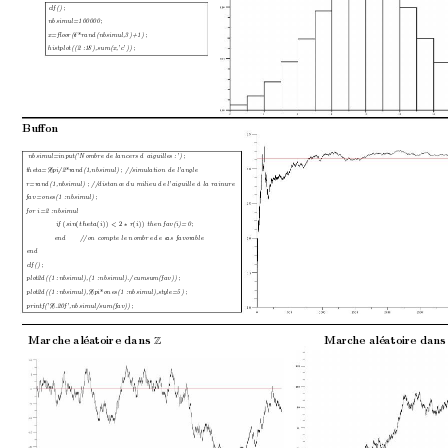
clf() ;
nbsimul=100000 ;
x=ﬂo
or(6*rand(nbsimul,3)+1) ;
histplot((2
:18),sum(x,’c’)) ;
Buﬀon
nbsimul=input(’Nombr
e de lancers d aiguilles :’)
;
theta=%pi/2*r
and(1,nbsimul)
; //simulation de l’angle
r=r
and(1,nbsimul)
; //distanc
e du milieu de l’aiguil
le `
a la r
ainure
fav=ones(1
:nbsimul) ;
for i=2 :nbsimul
if 
(
(
(
)) 
2
(
)) 
then
fav(i)=0 ;
sin
theta
i
<
r
i
∗
end
//on c
ompte le nombre de c
as favor
able
end
clf() ;
plot2d((1 :nbsimul),(1 :nbsimul)./cumsum(fav))
;
plot2d((1 :nbsimul),%pi*ones(1 :nbsimul),style=5)
;
printf(’%.20f
’,nbsimul/sum(fav)) ;
Marc
he al´
eatoire dans 
Marc
he al´
eatoire dans
Z