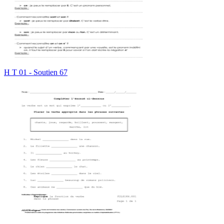
H T 01 - Soutien 67