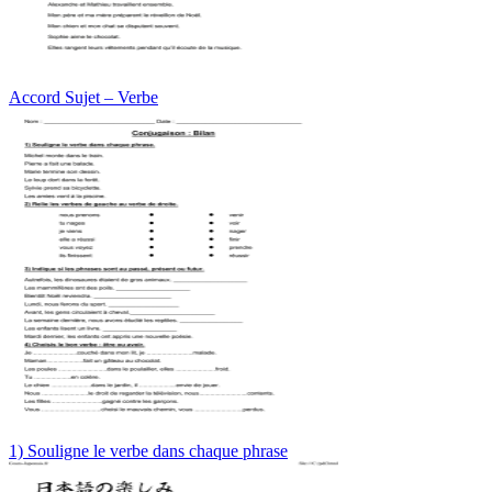
Accord Sujet – Verbe
1) Souligne le verbe dans chaque phrase