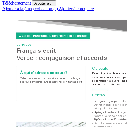
Téléchargement
Ajouter à ...
Ajouter à la (aux) collection (s)
Ajouter à enregistré
//
Bur
eautique,
 administration et langues
Secteur 
Langues
F
rançais écrit
V
erbe : conjug
aison et accords
Objectifs
À qui s’adr
esse ce cours?
L
’objectif général du cours es
de perfectionner leurs compéte
Cet
te formation est conçue spécifiquement pour les gens 
de rehausser la qualité lingui
désireux d’améliorer leurs compétences en français écrit. 
communications écrites.
Contenu
- 
Conjugaison : groupes, finales
- 
Distinction entre le participe pr
orthographe et accord
- 
R
epérage du verbe et du sujet
- 
A
ccord du verbe av
ec le sujet
- 
R
epérage du complément dire
- 
Distinction entre le pronom rela