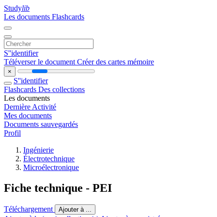
Study
lib
Les documents
Flashcards
S''identifier
Téléverser le document
Créer des cartes mémoire
×
S''identifier
Flashcards
Des collections
Les documents
Dernière Activité
Mes documents
Documents sauvegardés
Profil
Ingénierie
Électrotechnique
Microélectronique
Fiche technique - PEI
Téléchargement
Ajouter à ...