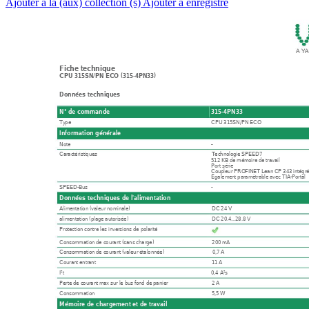
Ajouter à la (aux) collection (s)
Ajouter à enregistré
Fiche technique
CPU 315SN/PN ECO (315-4PN33)
Données techniques
N° de commande
315-4PN33
Type
CPU 315SN/PN ECO
Information générale
Note -
Caractéristiques
Technologie SPEED7
512 KB de mémoire de travail
Port série
Coupleur PROFINET Lean CP 343 intégr
Également paramètrable avec TIA-Portal
SPEED-Bus -
Données techniques de l'alimentation
Alimentation (valeur nominale)
DC 24 V
alimentation (plage autorisée)
DC 20.4...28.8 V
Protection contre les inversions de polarité
Consommation de courant (sans charge)
200 mA
Consommation de courant (valeur étalonnée)
0,7 A
Courant entrant
11 A
I²t
0,4 A²s
Perte de courant max sur le bus fond de panier
2 A
Consommation
5,5 W
Mémoire de chargement et de travail