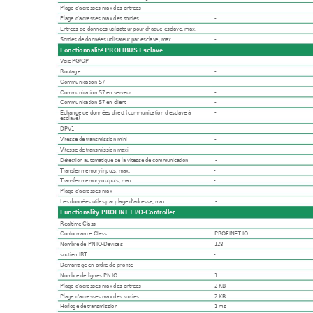
Plage d'adresses max des entrées
-
Plage d'adresses max des sorties
-
Entrées de données utilisateur pour chaque esclave, max.
-
Sorties de données utilisateur par esclave, max.
-
Fonctionnalité PROFIBUS Esclave
Voie PG/OP
-
Routage -
Communication S7
-
Communication S7 en serveur
-
Communication S7 en client
-
Echange de données direct (communication d'esclave à
-
esclave) 
DPV1 -
Vitesse de transmission mini
-
Vitesse de transmission maxi
-
Détection automatique de la vitesse de communication
-
Transfer memory inputs, max.
-
Transfer memory outputs, max.
-
Plage d'adresses max
-
Les données utiles par plage d'adresse, max.
-
Functionality PROFINET I/O-Controller
Realtime Class
-
Conformance Class
PROFINET IO
Nombre de PN IO-Devices
128
soutien IRT
-
Démarrage en ordre de priorité
-
Nombre de lignes PN IO
1
Plage d'adresses max des entrées
2 KB
Plage d'adresses max des sorties
2 KB
Horloge de transmission
1 ms