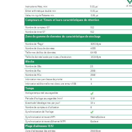
Instructions Mots, mini
0,01 µs
Entier arithmétique double min
0,01 µs
Valeur à virgule flottante min
0,06 µs
Compteurs et Timers et leurs caractéristiques de rétention
Nombre de compteur S7
512
Nombre de timer S7
512
Zone de gamme de données de caractéristique de stockage
Nombre de "flags"
8192 Byte
Nombre de blocs de données
4095
Taille max de bloc de données
64 KB
Taille de donnée locale par niveau d'exécution
1024 Byte
Blocks
Nombre de OBs
20
Nombre de Fbs
2048
Nombre de FCs
2048
Imbrication max par classe de priorité
8
Imbrication additionnelle max dans une erreur d'OB
4
Temps
Horloge temps réel sauvegardée
Période d'horloge sauvegardée (mini)
6 W
Exactitude (décalage max par jour)
10 s
Nombre de compteurs d'utilisation
8
Synchronisation de l'horloge
Synchronisation à travers MPI
Maître/Esclave
Synchronisation à travers Ethernet (NTP)
Esclave
Plage d'adresses (E/S)
Zone d'adressage des entrées
2048 Byte