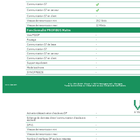
Communication S7
Communication S7 en serveur
Communication S7 en client
-
Vitesse de transmission mini
19,2 kbit/s
Vitesse de transmission maxi
12 Mbit/s
Fonctionnalité PROFIBUS Maître
Voie PG/OP
-
Routage -
Communication S7 de base
-
Communication S7
-
Communication S7 en serveur
-
Communication S7 en client
-
Support équidistant
-
Mode Isochrone
-
SYNC/FREEZE -
© by VIPA GmbH, Ohmstr. 4, 91074 Herzogenaurach, Allemagne
www.vipa.com 
Toutes les donnÃ©es sur rÃ©servation et sous rÃ©serve de modifications.
Activation/désactivation d'esclaves DP
-
-
Echange de données direct (communication d'esclave à
esclave) 
DPV1 -
Vitesse de transmission mini
-
Vitesse de transmission maxi
-
Nombre d'interfaces DP esclave intégrées
-