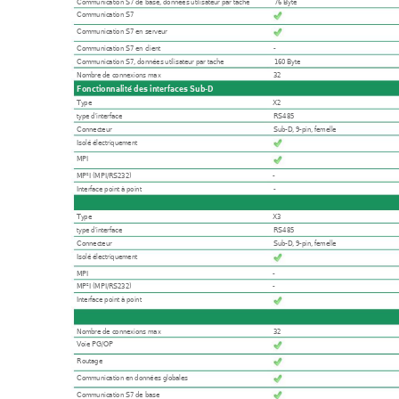
Communication S7 de base, données utilisateur par tache
76 Byte
Communication S7
Communication S7 en serveur
Communication S7 en client
-
Communication S7, données utilisateur par tache
160 Byte
Nombre de connexions max
32
Fonctionnalité des interfaces Sub-D
Type X2
type d'interface
RS485
Connecteur
Sub-D, 9-pin, femelle
Isolé électriquement
MPI
MP²I (MPI/RS232)
-
Interface point à point
-
Type X3
type d'interface
RS485
Connecteur
Sub-D, 9-pin, femelle
Isolé électriquement
MPI -
MP²I (MPI/RS232)
-
Interface point à point
Nombre de connexions max
32
Voie PG/OP
Routage
Communication en données globales
Communication S7 de base