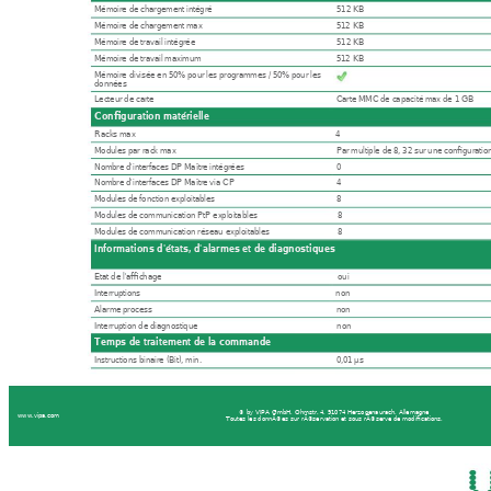
Mémoire de chargement intégré
512 KB
Mémoire de chargement max
512 KB
Mémoire de travail intégrée
512 KB
Mémoire de travail maximum
512 KB
Mémoire divisée en 50% pour les programmes / 50% pour les
données
Lecteur de carte
Carte MMC de capacité max de 1 GB
Configuration matérielle
Racks max
4
Modules par rack max
Par multiple de 8, 32 sur une configuration
Nombre d'interfaces DP Maître intégrées
0
Nombre d'interfaces DP Maître via CP
4
Modules de fonction exploitables
8
Modules de communication PtP exploitables
8
Modules de communication réseau exploitables
8
Informations d'états, d'alarmes et de diagnostiques
Etat de l'affichage
oui
Interruptions non
Alarme process
non
Interruption de diagnostique
non
Temps de traitement de la commande
Instructions binaire (Bit), min.
0,01 µs
© by VIPA GmbH, Ohmstr. 4, 91074 Herzogenaurach, Allemagne
www.vipa.com 
Toutes les donnÃ©es sur rÃ©servation et sous rÃ©serve de modifications.