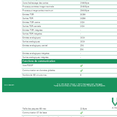
Zone d'adressage des sorties
2048 Byte
Processus entrées image maximale
2048 Byte
Processus image sorties maximum
2048 Byte
Entrées TOR
16384
Sorties TOR
16384
Entrées TOR centre
1024
Sorties TOR centrale
1024
Entrées TOR intégrées
-
Sorties TOR intégrées
-
Entrées analogiques
1024
Sorties analogiques
1024
Entrées analogiques, central
256
256
Entrées analogiques intégrées
-
Sorties analogiques intégrées
-
Fonctions de communication
Voie PG/OP
Communication en données globales
Nombre de GD circuits max.
8
© by VIPA GmbH, Ohmstr. 4, 91074 Herzogenaurach, Allemagne
www.vipa.com 
Toutes les donnÃ©es sur rÃ©servation et sous rÃ©serve de modifications.
Taille des paquets GD max
22 Byte
Communication S7 de base