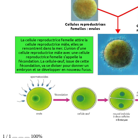
Cellules r
e
pr
oductric
es
femelles : ovules
La cellule reproductrice femelle atti
re la
cellule reproductrice mâle
, elles se
rencontr
ent dans la mer
. L
’union d’une
cellule reproductrice mâle a
ve
c une cellule
reproductrice femelle s’appelle la
fécondation
. La cellule-œuf
, issue de cette
fécondation
, va se diviser pour donner un
embryon et se développer en nouv
eau fucus.
= Embryon
1
/
1
100%