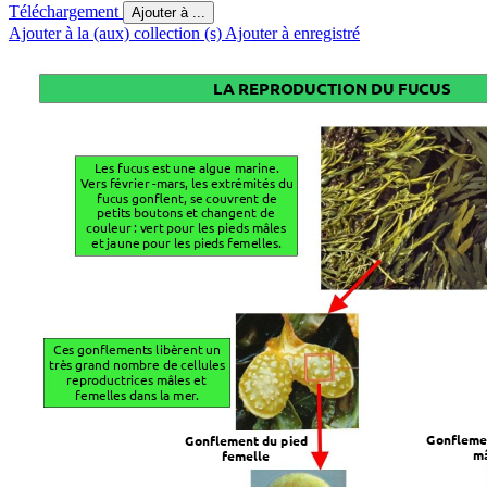
Téléchargement
Ajouter à ...
Ajouter à la (aux) collection (s)
Ajouter à enregistré
L
A REPR
ODUC
TION DU FUCUS
Les fucu
s est une algue marine.
V
ers février -mars, les extrémit
és du
fucus gonent, se couvrent de
petits bout
ons et changent de
couleur : v
ert pour les pieds mâle
s
et jaune pour les pied
s femelles.
Ce
s gonements libèrent un
très grand nombre de cellules
reproductrices mâles et
femelles dans la mer
.
Gonemen
Gonement du pied
m
femelle