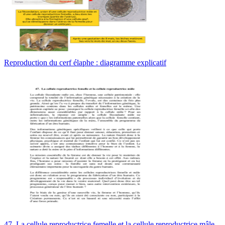
Reproduction du cerf élaphe : diagramme explicatif
47. La cellule reproductrice femelle et la cellule reproductrice mâle