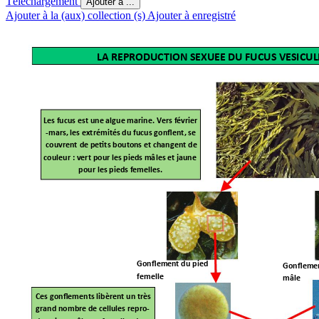
Téléchargement
Ajouter à ...
Ajouter à la (aux) collection (s)
Ajouter à enregistré
LA REPROD
UCTION SEXUEE DU FUCUS VE
SICU
Les fucus est une algue marine. Vers février
-
mars, les extrémités du fucus gonent, se 
couvr
ent 
de pets bouton
s et changent de 
couleur : vert pour
 les pieds mâ
les et jau
ne 
pour les pieds femelles.
Gonemen
t du pied 
Goneme
femelle
mâle
Ces gonements libèren
t un très 
grand nombr
e de cellules repro-