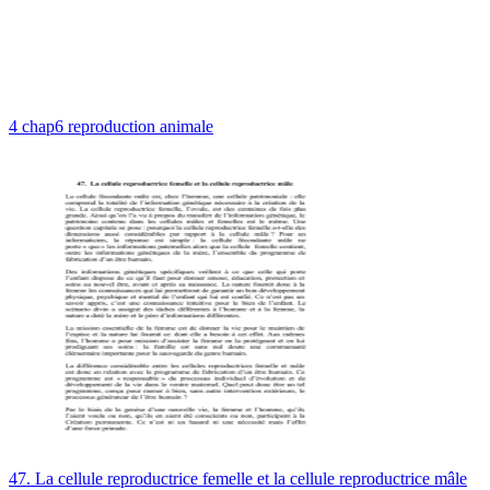
4 chap6 reproduction animale
47. La cellule reproductrice femelle et la cellule reproductrice mâle