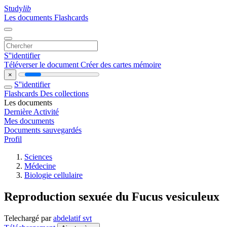
Study
lib
Les documents
Flashcards
S''identifier
Téléverser le document
Créer des cartes mémoire
×
S''identifier
Flashcards
Des collections
Les documents
Dernière Activité
Mes documents
Documents sauvegardés
Profil
Sciences
Médecine
Biologie cellulaire
Reproduction sexuée du Fucus vesiculeux
Telechargé par
abdelatif svt