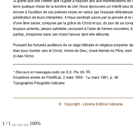
Si grand que soit l'intérêt que l'Église a toujours pris aux manifestations de l'
terre quelque chose de la lumière du ciel, Nous éprouvons un intérêt plus di
encore à l'audition de ces poésies mises en valeur par l'exquise délicatesse e
pénétration de leurs interprètes. Il Nous semblait suivre par la pensée et le s
d'une âme saisie, conquise par la grâce du Christ et qui, du jour de sa conquê
toujours ardente, jamais satisfaite, recourant à l'aide de formes nouvelles, f
parfois, d'exprimer dans son chant l'amour dont elle déborde.
Puissent les fortunés auditeurs de ce régal littéraire et religieux emporter 
élan pour monter vers le Christ, Verbe de Dieu, chant éternel du Père, dont 
ici-bas l'écho.
* Discours et messages-radio de S.S. Pie XII
, XII,
Douzième année de Pontificat, 2 mars 1950 - 1
 mars 1951, p. 49
er
Typographie Polyglotte Vaticane
©  Copyright - Libreria Editrice Vaticana
1
/
1
100%