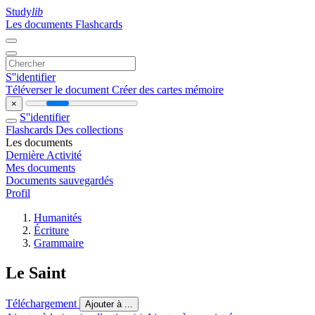
Study
lib
Les documents
Flashcards
S''identifier
Téléverser le document
Créer des cartes mémoire
×
S''identifier
Flashcards
Des collections
Les documents
Dernière Activité
Mes documents
Documents sauvegardés
Profil
Humanités
Écriture
Grammaire
Le Saint
Téléchargement
Ajouter à ...