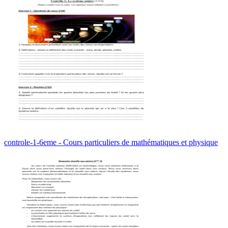
controle-1-6eme - Cours particuliers de mathématiques et physique