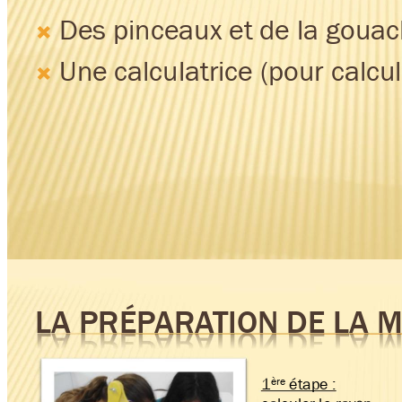
Des pinceaux 
et 
de la goua

Une 
calculatrice 
(pour calcul

LA PRÉP
ARA
TION DE LA 
M
ère 
1
étape : 