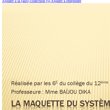
Ajouter à la (aux) collection (s)
Ajouter à enregistré
E
ème 
Réalisée par les 6
du collège du 12
Pr
of
esseure : Mme BAÏJOU DIKA
LA MA
QUETTE DU S
Y
STÈM