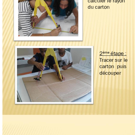
calculer
 le ra
yon 
du car
ton 
ème 
2
étape :
T
racer 
sur le 
car
t
on  puis 
découper 