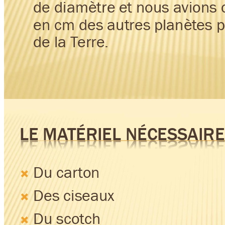
de diamètre 
et nous a
vions 
en cm d
es autres pl
anèt
es p
de la T
erre.
LE MA
TÉRIEL 
NÉCESS
AIRE
Du car
t
on

Des ciseaux

Du sco
tch
