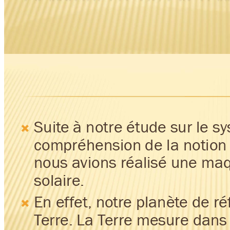
Suit
e à notre étude 
sur le s

com
préhension 
de la notion
nous a
vions réalisé 
une ma
solaire.
En ef
f
et, no
tre planèt
e de ré

T
erre. 
La T
erre 
mesure dans 