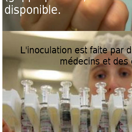
disponible.
L'inoculation est 
faite pa
r 
méde
cins et 
des 