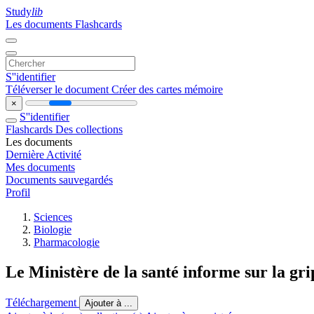
Study
lib
Les documents
Flashcards
S''identifier
Téléverser le document
Créer des cartes mémoire
×
S''identifier
Flashcards
Des collections
Les documents
Dernière Activité
Mes documents
Documents sauvegardés
Profil
Sciences
Biologie
Pharmacologie
Le Ministère de la santé informe sur la g
Téléchargement
Ajouter à ...