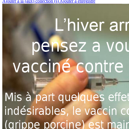
Ajouter à la (aux) collection (s)
Ajouter à enregistré
L
’hiver arr
pensez a vou
vacciné contre 
Mis à part quelques 
ef
fe
indésirables, le vacc
in c
(grippe porcine) 
est mai