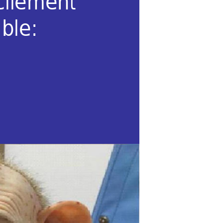
cilement 
bl
e: