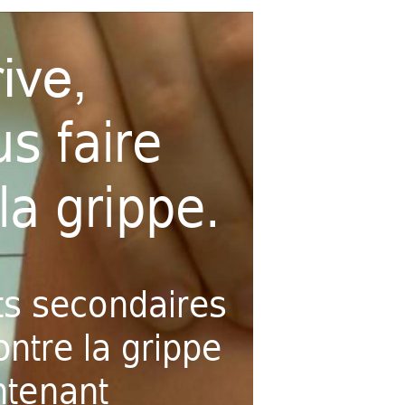
ive, 
s faire 
la grippe.
ts secondaires 
ontre la grippe 
ntenant 