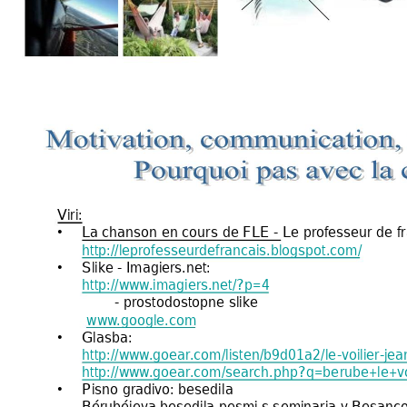
Viri:
La chanson en cours 
de FLE -
Le professeur de 
f
•
http://leprofesseurdefrancais.blogspot.com/
Slike - Imagiers.net: 
•
http://ww
w
.imagiers.net/?p=4
- prostodostopne 
slik
e
ww
w
.google.com
Glasba:
•
http://ww
w
.goear
.com/listen/b9d01a2/le
-voilier-je
http://ww
w
.goear
.com/search.php?q=be
rube+le+vo
Pisno gradivo: besedil
a
•
Bérubéjeva besedila pesmi s s
eminarja v Besan
ço