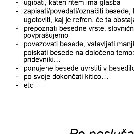
-
ugibati, kateri ritem ima glasba
-
zapisati/povedati/označiti 
besede, 
-
ugotoviti, kaj j
e refren, če ta obstaj
-
prepoznati 
besedne vrs
te, 
slovničn
povprašujemo
-
povezovati besede, 
vstavljati manj
-
poiskati besede 
na določeno 
temo:
pridevniki…
-
ponujene 
besede 
uvrstiti v besedil
-
po svoje dokončati 
kitico…
- etc