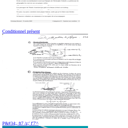
Conditionnel présent
P&#34;, ft7 /z;' f'7'^