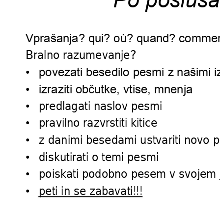
Po posluša
Vprašanja? qui? où? 
quand? commen
Bralno razumevanje?
•
povezati besedilo 
pesmi 
z našimi 
•
izraziti občutke, vtise, mn
enja
predlagati naslov 
pesmi
•
pravilno raz
vrstiti kitice
•
z danimi besedami 
ustvariti novo 
p
•
diskutirati o tem
i pesmi
•
poiskati podobno 
pesem v
 svojem 
•
peti in se zabavati!!!
•