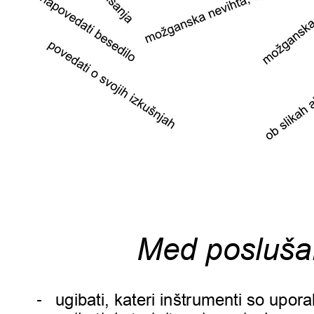
Med posluš
-
ugibati, kateri inštr
umenti so uporab