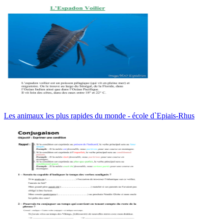
Les animaux les plus rapides du monde - école d`Epiais-Rhus