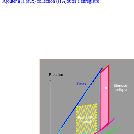
Ajouter à la (aux) collection (s)
Ajouter à enregistré
Pression 
Emax 
Sténose 
aortiqu
e 
Boucle PV 
norm
ale 