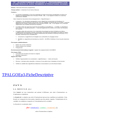
TPALGOEp3-FicheDescriptive