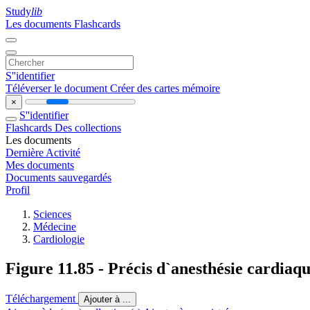
Study
lib
Les documents
Flashcards
S''identifier
Téléverser le document
Créer des cartes mémoire
×
S''identifier
Flashcards
Des collections
Les documents
Dernière Activité
Mes documents
Documents sauvegardés
Profil
Sciences
Médecine
Cardiologie
Figure 11.85 - Précis d`anesthésie cardiaq
Téléchargement
Ajouter à ...