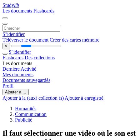
Study
lib
Les documents
Flashcards
S''identifier
Téléverser le document
Créer des cartes mémoire
×
S''identifier
Flashcards
Des collections
Les documents
Dernière Activité
Mes documents
Documents sauvegardés
Profil
Ajouter à ...
Ajouter à la (aux) collection (s)
Ajouter à enregistré
Humanités
Communication
Publicité
Il faut sélectionner une vidéo où le son est