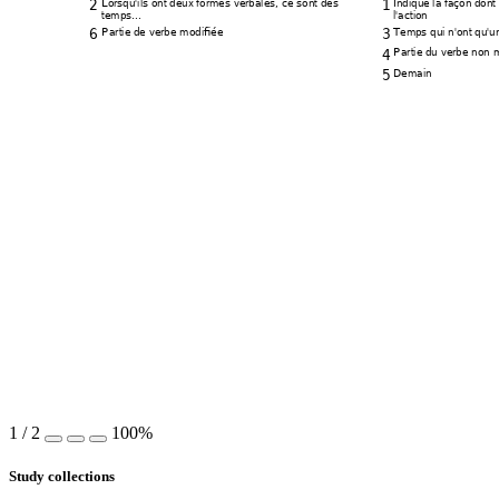
2 
1 
Lorsqu'ils ont deux f
ormes verbales, ce s
ont des 
Indique la façon dont
temps...
l'action
6 
3 
Partie de verbe m
odifiée
Temps qui n'ont qu'u
4 
Partie du verbe non
 
5 
Demain
1
/
2
100%
Study collections