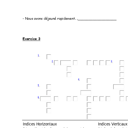
- Nous avons déjeuné rapidement. ._________________
_ 
Exercice 3 
1
2
3
4
5
6
Indices Ho
rizontaux
Indices Verti
caux