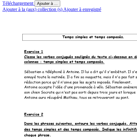
Téléchargement
Ajouter à ...
Ajouter à la (aux) collection (s)
Ajouter à enregistré
Temps simples et temps composés. 
Exercice 1 
Classe les verbes conjugués soulignés du texte ci-dessous en d
colonnes : temps simples et 
temps composés.
Sébastien a téléphoné à Antoine. Il lui a dit qu'il s'embêtait. Il s'e
ennuyé toute la matinée. Il a fini sa maquette, mais il n'a pas fait 
rédaction parce qu'il n'aime pas les sujets imposés. Finalement, 
Antoine accepte l'idée d'une promenade à vélo. Sébastien amènera
son chien Socrate qui n'est pas sorti depuis trois jours et lorsque 
Antoine aura récupéré Mathieu, tous se retrouveront au pont. 
Exercice 2 
Dans les phrases suivantes, entoure les verbes conjugués. Atte
des temps simples et des temps c
omposés. Indique les infiniti
chaque phrase. 