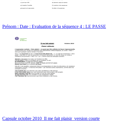
Prénom : Date : Evaluation de la séquence 4 : LE PASSE
Capsule octobre 2010_Il me fait plaisir_version courte