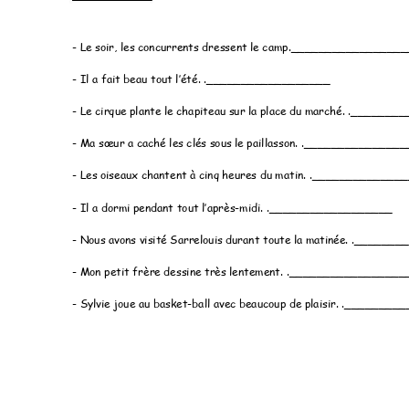
- Le soir, les concurrents dressent le camp._________________
- 
Il a fait beau tout l’été. .__________________
- Le cirque plante le chapiteau sur la place du marché. .______
- 
Ma sœur a caché les clés sous le paillasson. .______________
- Les oiseaux chantent à cinq heures du matin. ._____________
- 
Il a dormi pendant tout l’après
-midi. .__________________ 
- Nous avons visité Sarrelouis durant toute la matin
ée. ._______
- Mon petit frère dessine très lentement. ._________________
- Sylvie joue au basket-ball avec beaucoup de plaisir. ._______