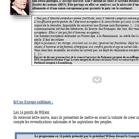
une revue politique, 
Elle y défend les i
dées d’Aristide Bria
nd 
L
’Europe nouvelle.
Société des nations (SDN).
 Elle partage 
en effet ses analyses sur la néce
ssité d’un
allemande et d’une unio
n européenne pour ga
rantir la paix sur le contine
nt.
« 
Non 
pas d’identité e
ntendue comme similitude, mais d
’identité comprise comme p
L’insuffisante pa
rticipation de l’électorat eu
ropéen à la consultation
 qui nous a cr
urgent de le 
résoudre. Impossible de concevo
ir un
e Europe sans Européens. 
Le
[…] 
communau
taires ont fait des betteraves, du b
eurre, des fromages, d
es vins, des vea
européens. Elles n
’ont pas fait d’hommes eu
ropéens.
Ces hommes europée
ns existaient au
 Moyen Âge, à l
a Renaissance, a
u siècle des L
siècle. Il faut les refaire
Déjà la jeun
esse s’en charge, circulant sac a
u dos, ignorant les frontières. Déjà le
s
és et qui se saven
t liés
réseau d’ho
mmes et de femmes allergiques au
x conflits pass
Mais dans leur en
semble, les écoles ne suiven
t pas, en dépit de réalisatio
ns excepti
[…] ». 
u au suffrage
Extraits du discou
rs prononcé lors
 de la séance d’
ouverture du Parlem
ent européen é
l
1979, en qualit
é de doyenne d’âge
. Le texte intégral
 du discours de Lo
uise Weiss est conservé
 par le
Parlement eur
opéen à Luxem
bourg. 
3 
B/Une Europe sublimée 
: 
Les 14 points de Wilson 
Ils resteront lettre morte, mais ils permettent de mettre en a
vant la volonté 
de créer 
compte les revendications nationales et les aspirations des peuples. 
Le progra
mme en 14 points présenté par le prési
dent Wils
on devant le Cong
rè