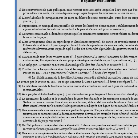
le 8 janvier 
1918 (Extraits) 
1) Des conventions de paix p
ubliques, ouvertement concl
ues après lesquelles il n
'y aura pas d'ac
privés d'aucune sorte, 
mais une diplomatie qui agira toujo
urs franchement à
 la 
vue de tous ; 
2) Liberté absolue de 
navigation sur les mers en dehors d
es eaux territoriales, a
ussi bien en temp
guerre [...] ; 
3) Suppression, en tant qu
'il sera possible, de to
utes les barrières écono
miqu
es
 ; établissement d
égales entre toutes les na
tions consentant à la pai
x et s'associant pour la maintenir
 ;
4) Garanties convenables, d
onnées et prises que les ar
mements nationaux sero
nt réduits au dern
la sécurité du pays ;
5) Libre arrangement, dans 
un esprit large et absolume
nt impartial, de toutes les re
vendications c
l'observation et le strict pri
ncipe qu'en fixant toute
s les questions de souveraineté, le
s intérêt
intéressées devront a
voir un poids égal à celui des d
emandes équitables du 
gouvernement d
o
déterminé ; 
6) Évacuation de tous les terr
itoires russes
 [...] pour donner à la Russie l
'occasion de détermi
ner,
embarrassée, l'indépenda
nce de son pro
pre développement et de sa 
politique nationale
 [...] ; 
7) La Belgique. Le monde en
tier sera d'accord qu'elle doit être 
évacuée et restaurée
 [
...] ; 
8) Tout territoir
e français devra être libre et les régions e
nvahies devront être resta
urées. 
Le tort 
Prusse en 1871, 
en ce qui concerne l'Alsace
-Lorraine [...] 
devra être réparé [...]
 ; 
9) Le rétablissement de la fro
ntière italienne devra 
être effectué suivant les lignes d
e nat
La
 France par
 la Prusse e
n 1871, en ce qui concerne l'Alsac
e-
Lorraine [...] devra êtr
e réparé [...] ; 
9) Le rétablissement de la fro
ntière italienne devra 
être effectué suivant les lignes d
e nationalité
reconnaissables ;
10) Aux peuples d'Autric
he-Hongrie [
...] on devra d
onner plus largement l'occasio
n d'un dévelop
11) La Roumanie, la Serbie et 
le Monténégro d
evront être évacués et les territoires o
ccupés devro
Serbie on devra acco
rder libre et sûr accès à la mer, et des r
elat
ions entre les divers Etats b
al
fixés amicalement s
ur les conseils des puissances et d
'après des lignes de nat
ionalité établies
12) Une souveraineté s
ûre sera assurée aux parties turques d
e l'Empire otto
man actue
l, mais les a
trouvent en ce moment so
us la domination turque devron
t être assurées d'une sécurité i
ndubit
une occasion exempte d
'obstacles leur sera fournie de se d
évelopper d
e façon autonome. Les
ouvertes de façon per
manente [...
] 
; 
13) Un État po
lonais indépendant devra être établi. I
l devra comprendre les terr
itoires habités par 
incontestablement polo
naises auxquelles o
n devra assurer un libre accè
s à la mer
 [...] ; 
14) Une association générale 
des nations devra êtr
e formée d'après des co
nventions spéciales, dan
garanties mutuelles d'indép
endance politique et d
'intégrité territoriale 
aux grands comme aux p