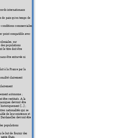
cords inter
nationaux 
s de 
paix qu'en temps de 
e 
conditions commerciales 
ier po
int compatible avec 
oloniales, s
ur 
s des po
pulations 
nt le titre doit être 
 sans être entravée ni 
fait à la 
France par la 
ionalité clairement 
 clairement 
pe
men
t autono
me
 ; 
nt être restitués. A la 
kaniques devront être 
 historiq
uement
 [...] ; 
utre
s nationalités qui se 
able de leur existence et 
 Dardanel
les devront être 
les p
opulations 
s le but de 
fournir des 
etits États.