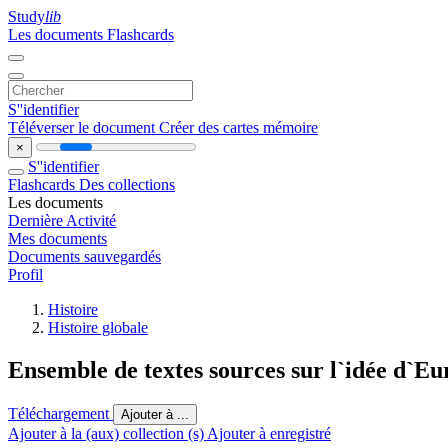
Study
lib
Les documents
Flashcards
S''identifier
Téléverser le document
Créer des cartes mémoire
×
S''identifier
Flashcards
Des collections
Les documents
Dernière Activité
Mes documents
Documents sauvegardés
Profil
Histoire
Histoire globale
Ensemble de textes sources sur l`idée d`E
Téléchargement
Ajouter à ...
Ajouter à la (aux) collection (s)
Ajouter à enregistré