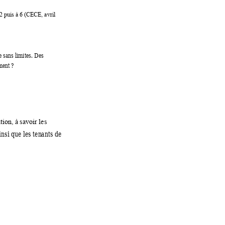
2 puis à 6 (CECE, avril 
e sans limites. Des 
ment 
? 
t
ion, à savoir les 
ainsi que les ten
ants de 