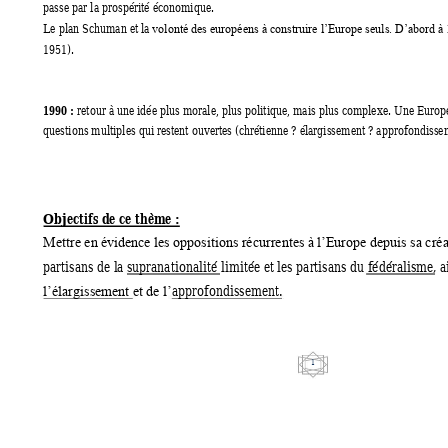
passe par la prospérité économique.  
Le plan Schuman 
et
la
volonté des européens à construire l’Europe seuls. D’abord à 
1951). 
1990 :
 retour à une idée plus morale, plus politique, mais plus complexe. Une Eur
op
questions multiples qui restent ouvertes (chré
tienne
 ? élargissement ? approfondisse
Objectifs de ce thèm
e : 
Mettre en évide
nce les oppositio
ns récurrentes à 
l’Europe depuis sa créa
partisans de l
a supranationalité limitée et 
les partisans du fédéralism
e, 
approfondissem
ent. 
l’élargissem
ent et de l’
1 