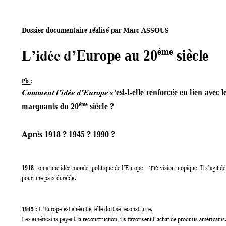
Dossier docum
entaire réalisé par M
arc ASSOUS 
Europe a
u 20
 siècle 
ème
L’idée d’
Pb
 : 
est-t-elle
 renforcée en lien 
avec l
Comment l’idée d’Eur
ope 
s’
marquants du 20
 siècle ? 
ème
Après 1918
 ? 1945 ? 1990
 ? 
1918 
une 
: on a une idée morale, politique de l’Europe==
vision utopique. Il s’agit de
pour une paix durable. 
1945 :
Europe est anéantie, elle doit se reconstruire.  
L’
Les américains payent 
la reconstruction, ils favorisent l’ac
hat de produits américains