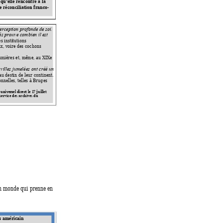
qu’elle rencontre à 
la 
franco
-
e réconciliatio
n 
erception p
rofonde de soi. 
éés prouve comb
ien il est 
s institution
s 
ux, voire des coch
ons 
umières et, même, a
u XIXe 
 villes jumelées ont c
réé un 
 au destin de 
leur continent. 
onnelles, telles à Brug
es
 unive
rsel direct le 1
7 juillet 
 servic
e des archives du 
un monde qui prenne en 
s américain  