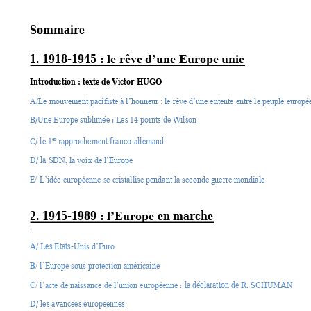
Sommaire 
1. 1918-1945 
: le rêve d’une Europe unie
Introduction : texte de Victor HUGO
A/Le mouvement pacifiste à l’honneur
: le rêve d’une entente entre le peuple europé
B/Une Europe sublimée : Les 14 points de Wilson 
er
C/ le 1
 rapprochement franco-allemand 
D/ la 
SDN, la voix de l’Europe
E/ L’idée européenne se cristallise pendant la seconde g
uerre mondiale
2. 1945-1989 
 en marche 
: l’Europe
. 
A/ Les Etats-
Unis d’Euro
B/ l’Europe sous protection américaine
 : la déclaration de R. SCHUMAN 
C/ l’acte de naissance de l’union européenne
D/ les avancées européennes 