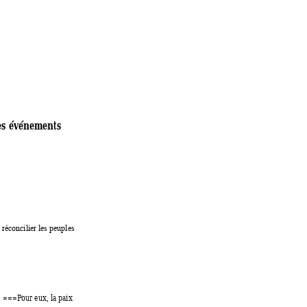
es événements 
 réconcilier
 les peuples 
. ===Pour eux, la paix 