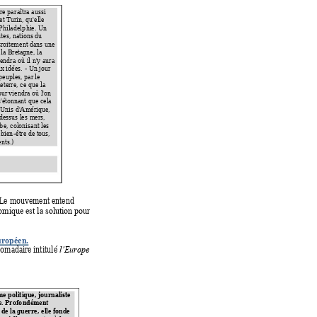
rre par
aîtra aussi 
et Turin, qu
'elle 
 Philadelp
hie. Un 
utes, nations du 
tro
itement dans une 
a Bretagne, la 
iendra o
ù il n'y aura 
x idées. 
- Un jour 
peuples, par le 
eterre, ce
 que la 
our vie
ndra où l'on 
 s'étonnant que cela 
-Unis d'Amérique, 
dessus le
s mers, 
ob
e, colonisant les 
e bien
-être de tous, 
nts.
)
 Le mouvement entend 
mique est la solution pour 
européen.
domadaire
 intitu
lé 
l’Europe  
e politique, journaliste 
. Profo
ndément 
 de la guerre, 
elle fonde 