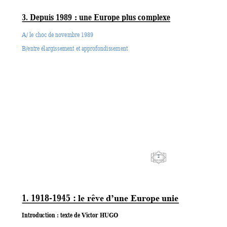
3. Depuis 1989
 : une Europe plus co
mplexe 
A/ le choc de novembre 1989 
B/entre élargissement et approfondissement 
2 
1. 1918-1945 : 
le rêve d’une Europe unie
Introduction : texte de Victor HUGO 