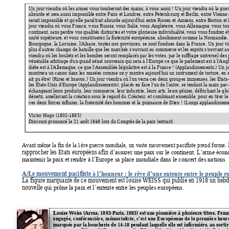
Un jour viendra où les ar
mes vous tomberont des 
mains, à vous aussi ! U
n jour viendra où la gue
absurde et sera aussi i
mpossible entre P
aris et Londres, entre Peter
sb
ourg et Berlin, entre Vienne 
serait impossible et qu
'elle paraîtrait absurde aujo
urd'hui entre Rouen et Amie
ns, entre Boston et
jour viendra où vous France, v
ous Russie, vous Italie, vo
us Angleterre, vous Alle
magne, vous t
o
continent, sans perdre 
vos qualités distinctes et votr
e glorieuse individualité, vous vou
s fondrez é
unité supérieure, et vous co
nstituerez la fraternité européen
ne, absolument co
mme la Normandie, l
Bourgogne, la Lorr
aine, l'Alsace, toutes nos provinces, se 
sont fondues dans la Fra
nce. Un jour v
plus d'autres champs de 
bataille que les marchés s'o
uvrant au commerce et les esprits s
'ouvrant au
viendra où les boulets et 
les bombes sero
nt remplacés par les votes, par
 le suffrage universel d
es 
vénérable arbitrage d'u
n grand sénat souverain qui ser
a à l'Europe ce q
ue le parlement est à l'Angl
diète est à l'Allemagne, ce
 que l'Assemblée légi
slative est à l
a France ! 
(App
laudissements.) 
Un j
montrera un canon dans le
s musées comme on y montre a
ujourd'hui un instrume
nt de torture, en
ait pu être!
 (Rires et bravo
s.) 
Un j
our viendra où l'on verra ces d
eux group
es immenses, les États
les États-Unis d
'Europe 
(Applaudissements
), placés en face l'u
n de l'autre, se tendant la 
main par-
échangeant leurs pro
duits, leur commerce, leur indu
strie, leurs arts, leurs génies, d
éfrichant le g
l
déserts, améliorant la créatio
n sous le regard du Créateur, et co
mbinant ensemble, pour en tire
r l
ces deux forces infinies, la 
fraternité des hommes et la 
puissance de Dieu 
! 
(Longs applaud
iss
eme
Victor Hugo (
1802
-188
5) 
Discours prononcé le 21 
août 1849
 lors du Congrès de la paix (extrait)
Avant m
ême la fin de la 1ère guerre m
ondiale, un vaste m
ouvement pacifiste prend
 forme.
rapprocher les Etats européens afin 
d’assurer une paix sur le continent.
L’arme écono
maintenir la paix et rendre à l’Europe sa place mondiale dans le concert des nations
A/Le mouvement pacifiste 
à l’honneur
: le rêve d’une entente entre le peuple 
La figure marquante de ce mouvement est louise WEISS qui publie en 1918 un heb
nouvelle
qui prône la paix et l’entente entre les peuples européens.
Louise Weiss (Arras, 18
93-Paris, 1
983) est une pionnière à
 plusieurs titres. Fe
mm
engagée, co
nférencière, mémorialiste, c’
est une Européenne de la pre
mière heure
marquée par la boucherie 
de 14
-18 pendant laquelle elle 
est infir
mière, au sortir