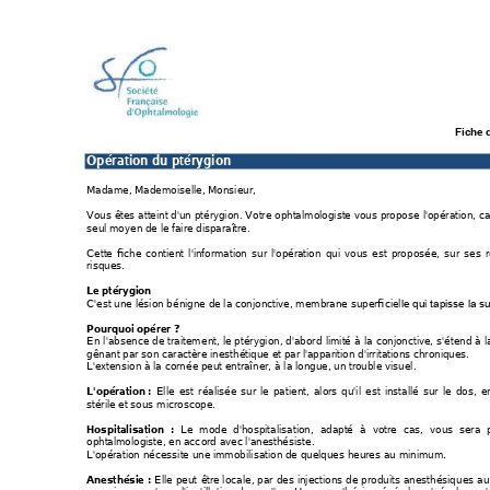
Fiche 
Opération du ptérygion
Madame, Madem
oiselle, Monsieur,
Vous êtes 
atteint 
d'un 
ptérygion. 
Votre 
ophtalm
ologiste vous 
propose
 l'opération, 
ca
seul mo
yen de le faire disparaître.
Cette 
fiche 
contient 
l'inform
ation 
sur 
l'opération 
qu
i 
vous 
est 
pro
posée, 
sur 
s
es 
r
risques. 
Le ptérygion 
C'est une lésion bé
nigne de la conjoncti
ve, mem
brane superficiel
le qui tapisse l
a su
Pourquoi opérer ?
En 
l'absence 
de 
traitem
ent, 
le 
p
tér
ygion, 
d'abord 
limité 
à 
la 
conjonctive, 
s
'étend 
à
l
gênant par son caractèr
e inesthét
ique et par l'apparitio
n d'irritations chroniques.
L'extension à la corné
e peut entraîner, 
à la longue, un trouble v
isuel.
Elle 
est 
r
éalisée 
sur 
le 
pat
ient, 
alors 
qu'il 
est 
installé 
sur 
le 
dos, 
e
L'opération 
: 
stérile et sous m
icroscope.
Le 
mode 
d'hospitalisat
ion, 
adapté 
à 
votre 
cas, 
vous 
sera
Hospitalisation
:
ophtalmologiste, en acc
ord avec l'anesthésist
e.
L'opération nécess
ite une imm
obilisation de quelques heures a
u minim
um.
Elle 
peut 
être loca
le, 
par 
des 
injections 
d
e pro
duits 
anesthésiqu
es a
u
Anesthésie 
: