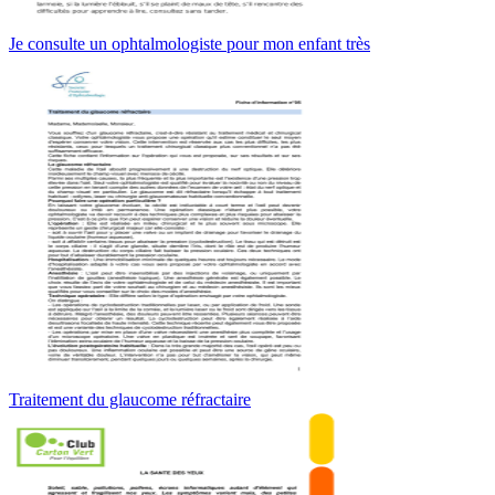
Je consulte un ophtalmologiste pour mon enfant très
Traitement du glaucome réfractaire