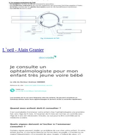
L`oeil - Alain Granier