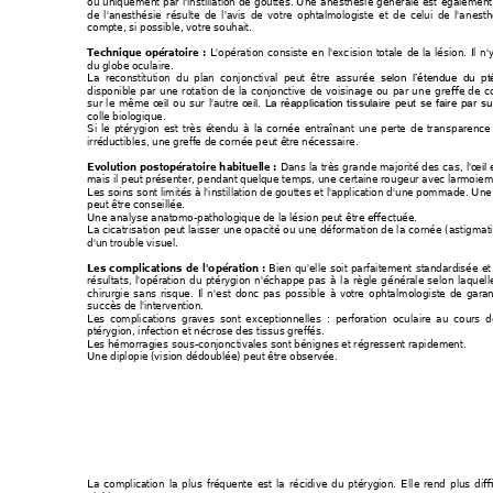
ou 
uniquem
ent 
par 
l'instillation 
de 
g
outtes. 
Une 
anesthésie 
gén
érale 
est 
également
de 
l'anesthés
ie 
résulte 
de 
l'avis 
de 
votre 
o
phtalmologiste 
et 
de 
celui 
de 
l'a
nesth
compte, si possible, 
votre souhait.
L'opération 
consist
e 
en 
l'exc
ision 
totale
de 
la 
lés
ion. 
Il 
n
'
Technique 
op
ératoire
:
du globe oculaire.
La  reconstitution  du
  plan  conjonctival 
peut  être 
ass
urée  
selon  l’étendue  du  pt
disponible 
par 
u
ne 
ro
tation 
de 
la 
conjonctive 
de 
voisinage 
ou 
par 
u
ne 
greffe 
de 
c
sur 
le 
mêm
e 
ou 
sur 
l'autre 
. 
œil
œil
La 
réapp
lication 
tis
sulaire 
peut 
se 
faire 
par
su
colle biologique. 
Si 
le 
ptér
ygion 
est 
très 
étendu 
à 
la 
corné
e 
entraînant
une 
perte 
de 
trans
parence
irréductibles, une gref
fe de cornée p
eut être nécessair
e. 
Dans 
la tr
ès gr
ande m
ajorité 
des 
cas, 
l'
 
Evolution 
postopératoire 
h
abituelle 
: 
œ
il
mais il peut présenter, p
endant quelque t
emps, une certaine rou
geur avec larm
oiem
Les soins s
ont lim
ités à l'ins
tillation de go
uttes et 
l'application 
d'u
ne pom
made. U
ne
peut être conseillée. 
Une analyse anatom
o-pathologiq
ue de la lésion peut 
être effec
tuée. 
La cicatr
isation 
peut 
laisser 
une 
opacité 
ou 
une 
défor
m
ation de 
la 
cornée 
(astigm
at
d'un trouble visuel. 
Bien 
qu'
elle 
soit 
parfaitem
ent 
standardisée 
et
Les 
complications 
de 
l'o
pération 
: 
résultats, 
l'o
pération 
du 
pt
érygion 
n'échappe 
pas 
à 
la 
règle 
gé
nérale 
se
lon 
laquell
chirurgie 
sans 
risque. 
Il 
n'
est 
donc 
pas 
possible 
à 
vo
tre 
ophtalm
ologiste 
de 
garant
succès de l'interventio
n.
Les 
c
omplications 
graves 
sont 
exceptionnelles 
: 
perforation 
oculaire 
au 
cours
d
ptérygion, infection et 
nécrose des tissus gref
fés.
Les hémorragies sous
-conjonc
tivales sont bén
ignes et régressent ra
pidement.
Une diplopie (vision 
dédoublée) peut être
 observée.
La 
complication 
la 
plus 
fréquente 
est 
la 
récidive 
du 
ptér
ygion. 
Elle 
rend 
plus 
diff