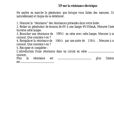
T
P
 sur
 la résistance électrique
Ne
mettre
en
marche
le
générateur
que
lorsque
vous
faites
des
mesures.
U
naturellement et risque de se détériore
r.
1. Mesurer la "résistance" des résistances présent
es dans votre boite.
2. 
Relier un
 générateur
 de 
tension 
de 6V à
 une
 lampe 
6V350mA. 
Mes
urer 
l'int
traverse cette lampe.
3.
 Branc
her 
une
résistance 
de
en
série 
avec
cette 
lampe.
Mesurer 
à
n
Ω
100 
courant. Que constate-t-on ?
4. 
Remplacer la
 résistance de
par 
une autre
 de
. 
Mesurer à
 n
Ω
Ω
100 
150 
courant. Que constate-t-on ?
5. Recopier et compléter : 
L'introduction
d'une
résistance
dans
un
circuit
en
série
.................................
courant.
Plus
la
résistance
est
...........................................,
plus
l'i
ntens
est ............................................