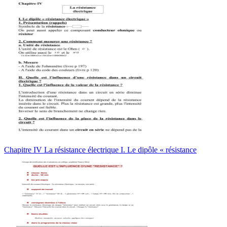
Chapitre IV La résistance électrique I. Le dipôle « résistance