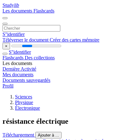
Study
lib
Les documents
Flashcards
S''identifier
Téléverser le document
Créer des cartes mémoire
×
S''identifier
Flashcards
Des collections
Les documents
Dernière Activité
Mes documents
Documents sauvegardés
Profil
Sciences
Physique
Électronique
résistance électrique
Téléchargement
Ajouter à ...