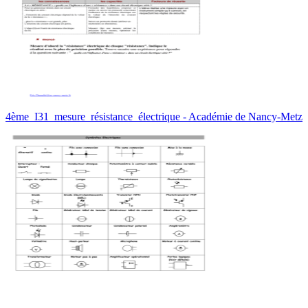
4ème_I31_mesure_résistance_électrique - Académie de Nancy-Metz