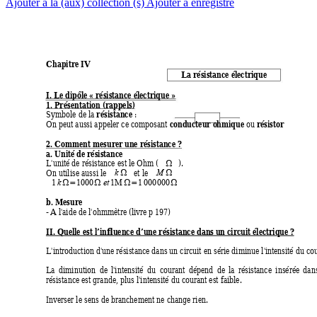
Ajouter à la (aux) collection (s)
Ajouter à enregistré
Chapitre IV
La résistance électrique
I. Le dipôle «
 résistance électrique
 »
1. Présentation (rappels)
résistance
Symbole de la 
 : 
conducteur o
hmique
résistor
On peut aussi appeler ce composant 
 ou 
2. Comment mesure
r une résist
ance ?
a. Unité de résistance 
L'unité de résistance est le Ohm (
).

On utilise aussi le 
et le 
k

M

k

=

et 

=

1
1000 
1M 
1 000 000
b. Mesure
- 
A
 l'aide de l'ohmmètre (livr
e p 197)
II. Quelle est l’influence d’une résistance dans u
n circuit électriq
ue ?
L'introduction d'une résistance dans un circuit en série diminue l'i
ntensité du cou
La
diminution
de
l'intensité
du
courant
dépend
de
la
résistance
insérée
dan
résistance est grande, plus l'intensité du courant est faible.
Inverser le sens de branchement ne change rien.