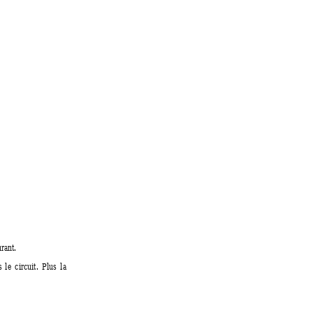
rant.
s
l
e
circuit.
Plus
la