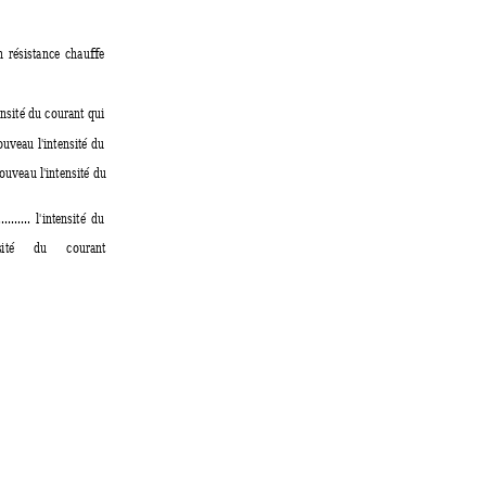
n
résistance
chauffe
ensité 
du courant
 qui
ouveau 
l'intensité
du 
ouveau l'intensité
 du 
..........
l'intensité
du
ité
du
courant