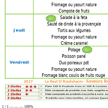
Fromage ou yaourt natur
e
Compote de fruits
Salade à la feta 
Sauté de dinde à la provençale
Tortis aux légumes
Jeudi 
Fromage ou yaourt natur
e
Crème caramel
Potage
Poisson pané 
Duo poireaux pdt
Vendredi
Fromage ou yaourt natur
e
Fromage blanc coulis de fruits rouge 
Sav
eurs R
2017
Le Rest'O Riedisheim - 
1
/
1
100%