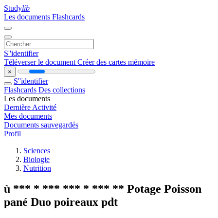
Study
lib
Les documents
Flashcards
S''identifier
Téléverser le document
Créer des cartes mémoire
×
S''identifier
Flashcards
Des collections
Les documents
Dernière Activité
Mes documents
Documents sauvegardés
Profil
Sciences
Biologie
Nutrition
ù *** * *** *** * *** ** Potage Poisson
pané Duo poireaux pdt