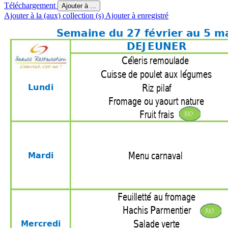
Téléchargement
Ajouter à ...
Ajouter à la (aux) collection (s)
Ajouter à enregistré
      Semaine du 27 fév
rier au 5 m
DEJEUNER
Céleris remoulade 
Cuisse de poulet aux légumes
Riz pilaf
Lundi
Fromage ou yaourt natur
e
Fruit fr
ais
Menu carnaval 
Mardi 
Feuilletté au fromage
Hachis Parmentier
Salade verte
Mercredi 