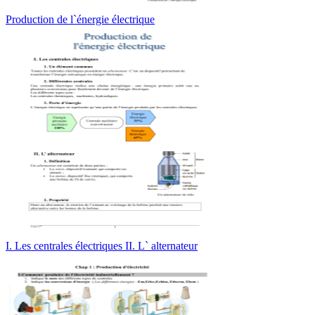
Production de l`énergie électrique
I. Les centrales électriques II. L` alternateur