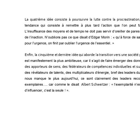
La 
quatrième 
idée 
consiste 
à 
poursuivre 
la 
lutte 
contre 
la 
procrastination,
tendance 
qui 
consiste 
à 
r
emettre 
à 
plus 
tard 
l’action 
que 
l’on 
peut 
f
L’insuffisance 
des m
oyens 
et 
de 
temps 
ne 
doit 
pas 
servir 
d’oreiller 
de 
pares
de 
l’inaction. 
N’oublion
s 
pas 
ce 
que 
disait 
d’Ed
gar 
Morin 
: 
«
qu’à f
orce
de 
sa
» 
pour l’urgence
, on finit par oubl
ier l’urgence
 de l’essentiel
.
Enfin, l
a ci
nquième 
et 
dernière 
idée 
q
ui 
aborde la 
transition 
vers 
une 
société 
est 
manifestement 
la 
plus 
ambitieuse
, 
car 
il 
s’agit 
de 
f
aire 
émerger 
des 
don
des 
apporteurs
de 
sens, des 
fédérateurs de 
compétences individuelles 
et 
su
des r
évél
ateurs 
de talents, 
des multiplicateurs d’énergie, 
bref des 
leaders du
nous 
manque 
le 
plus 
aujourd’hui,
ce 
sont 
clairement 
des 
leaders 
reco
 Albert 
Schweitzer : 
« 
exemplai
res…. 
car 
comme 
le 
disait 
l’exemplarité 
n’es
 ! 
».
d’influencer, c’es
t la seule