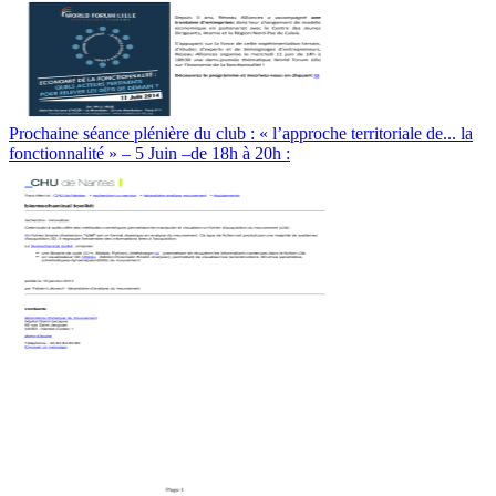
Prochaine séance plénière du club : « l’approche territoriale de... la
fonctionnalité » – 5 Juin –de 18h à 20h :