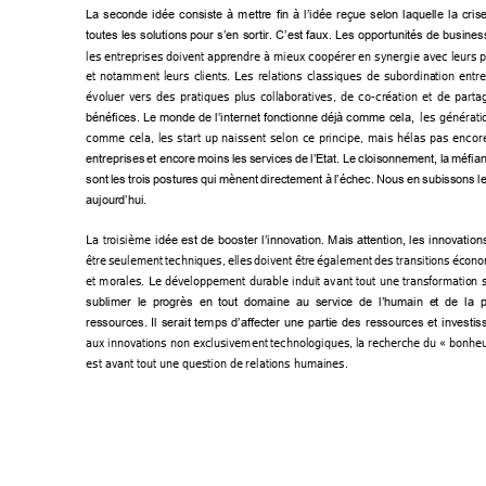
La 
seconde 
idée 
consiste 
à 
mettre 
fin 
à 
l’i
dée 
reçue 
selon 
laquelle 
la 
crise
toutes 
les 
solutions
pour 
s’en 
sortir. C’est 
faux. 
Les 
opportunités
de 
busines
les entreprises doiven
t apprendre à mieux coopérer en synergie avec leurs p
et 
notamment
leurs 
cl
ients. 
Les 
relations 
classiques 
de 
subordina
tion 
entre
évoluer 
vers 
des 
pratiques 
plus 
collaboratives, 
de 
co
-création 
e
t 
de 
part
a
 les 
générati
bénéfices. Le 
monde 
de l’internet fonctionne 
déjà comme 
cela,
comme 
cela, 
les 
start 
up 
naissent 
selon 
ce 
principe, 
mais 
hélas 
pas 
encor
entreprises 
et 
enco
re 
moins 
les 
serv
ices 
de 
l’E
tat. 
Le 
cloisonnement, 
la 
méfian
sont 
les 
trois 
postures 
qui 
mènent 
directement 
à 
l’échec. 
Nous 
en 
subissons 
l
aujourd’hui.
La 
troisième 
idée 
est 
de 
booster 
l’innovation. 
Mais 
attention, 
les 
innovation
être 
seulement 
techniques, 
elles 
doivent 
être 
également 
des 
transitions 
écono
et 
morales. 
Le 
développement 
durable 
induit 
avant t
out 
une t
ransformatio
n 
sublimer  le  p
rogrès  en
  tout  do
maine  au 
service  de 
l’humain  e
t  de  la 
ressources. 
Il 
serait 
temps 
d’affecter 
une 
partie 
des 
ressources 
et 
investis
aux 
innov
ations no
n ex
clusivement 
technologi
ques, l
a 
recherche
 du 
« bon
heu
est avant tout une
 question de 
relations humaines. 