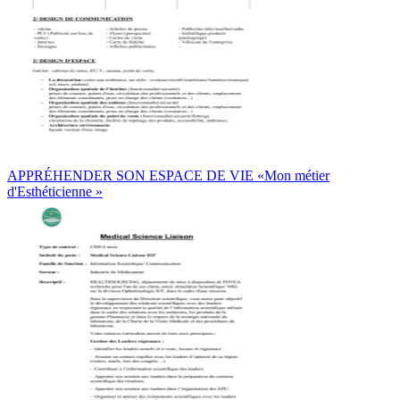
APPRÉHENDER SON ESPACE DE VIE «Mon métier
d'Esthéticienne »