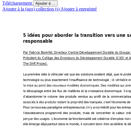
Téléchargement
Ajouter à ...
Ajouter à la (aux) collection (s)
Ajouter à enregistré
5 
idées 
pour 
aborder 
la 
transiti
on 
vers 
une 
s
responsable 
Par 
Fabrice
Bon
nifet, 
Directeur
Central 
Développement 
Durable 
du 
Groupe 
Président 
du 
Collège 
des 
Directeurs 
du 
Développe
ment 
Durable 
(C3D) 
et 
A
The Shi
ft Project. 
La première 
idée à 
véhi
culer est 
que les 
solutions
exi
stent 
déjà, que le 
probl
 ; 
le 
véritable 
e
technologie 
ou 
plus
exactement
l’insuffisance
de 
technologie
la mise 
au point 
des nouveaux modèles économiques. Des mod
èles qui 
pre
le 
découplage 
entre 
les flux 
de 
matières 
et 
la 
croissance 
économique. 
Il 
s’ag
d’abandonner 
le 
volume 
des 
produits
vendus 
au 
profit 
de 
la 
commercialisa
associés 
à
des 
produi
ts 
restant
la 
p
ropriété 
d
es 
marques, 
c’est 
l’économie
de 
Pour 
ce 
nouveau 
paradigme 
entrepreneurial
, 
il 
n’y 
a 
nul 
intérêt 
pour
les 
entrep
l’obsolescence
programmé 
des 
produits, 
mais 
de 
concentrer 
la 
valeur 
cré
perçue 
des 
usa
ges. 
L’économie 
de 
fonctionnalité 
est créatrice
 d’empl
ois 
non
elle émerge déjà
 partout dans le
 monde, il conv
ient donc d’en accélé
rer le dé